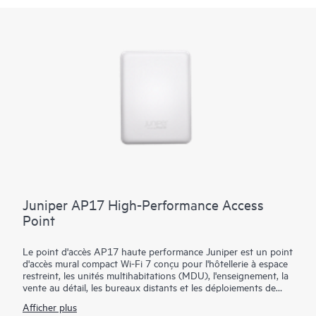
Juniper AP17 High-Performance Access
Point
Le point d'accès AP17 haute performance Juniper est un point
d'accès mural compact Wi-Fi 7 conçu pour l'hôtellerie à espace
restreint, les unités multihabitations (MDU), l'enseignement, la
vente au détail, les bureaux distants et les déploiements de
succursales. Il offre des performances tribandes 2,4/5/6 GHz
Afficher plus
avec des radios MIMO 2x2 conçues pour une densité de clients