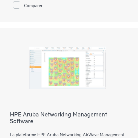
entendus et interprétés par des appareils iOS et Android
Comparer
équipés d'applications mobiles optimisées par Meridian d'HPE
Aruba Networking et nos partenaires de développement
Meridian Engage. Les point d'accès HPE Aruba Networking
avec balises HPE Aruba Networking intégrées permettent de
gérer à distance nos balises autonomes alimentées par
batterie, dont l’autonomie est de quatre ans.
HPE Aruba Networking Management
Software
La plateforme HPE Aruba Networking AirWave Management