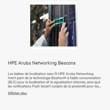
l'IA.
HPE Aruba Networking Beacons
Les balises de localisation sans fil HPE Aruba Networking
tirent parti de la technologie Bluetooth à faible consommation
(BLE) pour la localisation et la signalisation internes, ainsi que
les notifications Push tenant compte de la proximité pour les
sites d'entreprises, les stades, les hôpitaux et autres lieux
Afficher plus
publics. La possibilité de personnaliser l'emplacement des
balises garantit une expérience client très engageante. Ces
petits émetteurs sans fil de faible puissance diffusent à
intervalles réguliers des signaux radio qui peuvent être