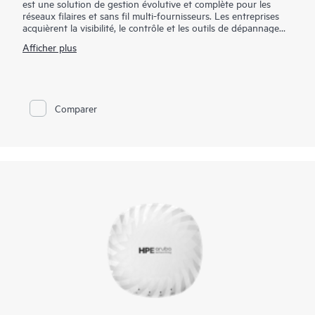
est une solution de gestion évolutive et complète pour les
réseaux filaires et sans fil multi-fournisseurs. Les entreprises
acquièrent la visibilité, le contrôle et les outils de dépannage
nécessaires pour gérer l'intégralité des environnements de
Afficher plus
l'entreprise distribués actuels. AirWave intègre la configuration,
le déploiement, la visibilité et le contrôle en temps réel, pour
une gestion et une résolution des incidents exhaustifs. La
plateforme flexible ainsi obtenue est en mesure de maintenir la
fiabilité et les performances des points d'accès HPE Aruba
Comparer
Networking, des contrôleurs, des commutateurs et des devices
multi-fournisseurs sélectionnés.