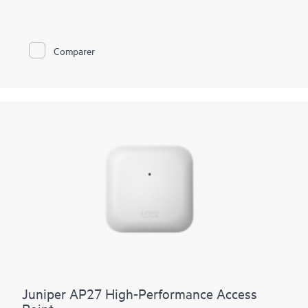
élevée et des applications en temps réel. Une radio d’analyse
tribande dédiée assure la surveillance RF et l’assurance du
réseau, y compris la détection des indésirables, ainsi que des
décisions de canal et d’alimentation optimisées. Géré par Mist
Comparer
AI, le AP17 offre un accès multigigabit à faible latence avec
une assurance basée sur le SLE, une automatisation et une
autoréparation, tout en rationalisant le jour 0 au jour 2 grâce
au provisionnement sans intervention, à la détection des
anomalies, à la corrélation des événements et à la capture
dynamique des paquets pour une résolution plus rapide des
causes racines. Le Bluetooth Low Energy (BLE) de niveau
entreprise intégré et les deux radios 802.15.4 prennent en
charge la localisation et les services IoT. Une liaison montante
10G mGig et trois ports 1G assurent la connectivité de la salle,
avec une garantie limitée à vie.
Juniper AP27 High-Performance Access