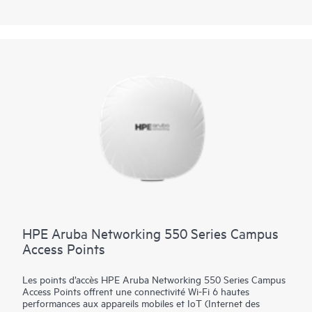
Ces points d’accès extérieurs Wi-Fi 6 sont spécialement conçus
pour les zones dangereuses et peuvent être rapidement
déployés à l’aide du provisionnement sans intervention (PSI).
HPE Aruba Networking Central procure une vue unifiée pour
superviser les réseaux locaux, WAN et VPN filaires et sans fil.
Les fonctionnalités d’analyse pilotée par l’IA, d’orchestration et
d’automatisation de bout en bout et de sécurité avancée sont
intégrées dans la solution de manière native. La série 560EX
inclut une garantie limitée à vie.
HPE Aruba Networking 550 Series Campus
Access Points
Les points d’accès HPE Aruba Networking 550 Series Campus
Access Points offrent une connectivité Wi-Fi 6 hautes
performances aux appareils mobiles et IoT (Internet des