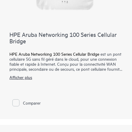
HPE Aruba Networking 100 Series Cellular
Bridge
HPE Aruba Networking 100 Series Cellular Bridge
est un pont
cellulaire 5G sans fil géré dans le cloud, pour une connexion
fiable et rapide à Internet. Conçu pour la connectivité WAN
principale, secondaire ou de secours, ce pont cellulaire fournit
un accès sans fil 5G fixe à la fois fiable et rapide aux cas
Afficher plus
d'utilisation stratégiques. Idéal pour les sites distants, les filiales
et les sites temporaires, le pont cellulaire prend en charge la 5G
sur les principaux réseaux cellulaires publics et privés (CBRS,
notamment), assurant des services Internet fiable avec un
large choix de connectivités.
Comparer
Ce pont cellulaire est pris en charge par HPE Aruba
Networking Central, qui contribue à rationaliser les opérations
IT grâce à une gestion de l'infrastructure unifiée sur les
réseaux filaire, sans fil et SD-WAN associée à une
automatisation intelligente et à des connaissances guidées par