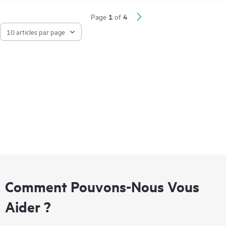
expertise technique sur site, afin de faciliter l’installation dans
les filiales et pour le travail à distance. HPE Aruba Networking
1
4
Page
of
Central procure une vue unifiée pour superviser les réseaux
locaux, WAN et VPN filaires et sans fil. Les fonctionnalités
d’analyse pilotée par l’IA, d’orchestration et d’automatisation
de bout en bout et de sécurité avancée sont intégrées dans la
solution de manière native. La série 530 inclut une garantie
limitée à vie.
Comment Pouvons-Nous Vous
Aider ?