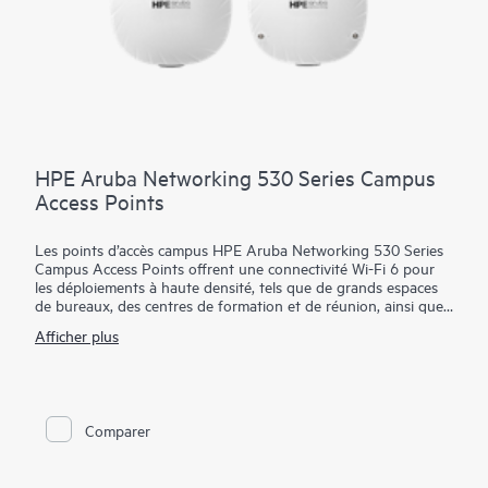
HPE Aruba Networking 530 Series Campus
Access Points
Les points d’accès campus HPE Aruba Networking 530 Series
Campus Access Points offrent une connectivité Wi-Fi 6 pour
les déploiements à haute densité, tels que de grands espaces
de bureaux, des centres de formation et de réunion, ainsi que
des hôpitaux. Avec un débit de données agrégées maximal
Afficher plus
pouvant atteindre 2,97 Gbit/s, cette série est conçue selon les
normes Wi-Fi 6 (IEEE 802.11ax) et intègre des fonctionnalités
telles que l’OFDMA, le MU-MIMO bidirectionnel et la fonction
Target Wait Time (TWT) pour améliorer la performance multi-
utilisateurs et l’efficacité globale.
Comparer
Le déploiement de la série 530 peut être effectué via un
provisionnement sans intervention (PSI), sans nécessiter une