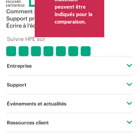
peuvent être
Comment acheter
indiqués pour la
Support produit
comparaison.
Écrire à l’équipe commerciale
Suivre HPE sur
Entreprise
À propos de HPE
Support
Accessibilité
Services d’assistance opérationnelle (OSS)
Événements et actualités
Carrières
Retour et recyclage de produits
Événements
Ressources client
Responsabilité d’entreprise
Support produit
HPE Discover
Nous contacter