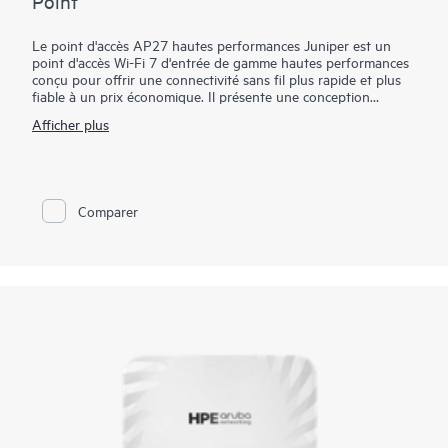
Point
Le point d'accès AP27 hautes performances Juniper est un
point d'accès Wi-Fi 7 d'entrée de gamme hautes performances
conçu pour offrir une connectivité sans fil plus rapide et plus
fiable à un prix économique. Il présente une conception
simultanée à trois bandes et une quatrième radio dédiée pour
Afficher plus
une surveillance continue de la sécurité, une optimisation RF et
une assurance réseau sans affecter les performances du client.
Géré via le cloud Mist AI avec des services tels que Juniper Wi-
Fi Assurance, le AP27 simplifie le déploiement, la gestion
évolutive et les opérations pilotées par l'IA. La AP27E variante
Comparer
offre une prise en charge d’antenne externe pour une
couverture spécialisée ou directionnelle, ce qui rend la AP27
famille bien adaptée aux environnements d’entreprise, y
compris les entrepôts et les grands sites.