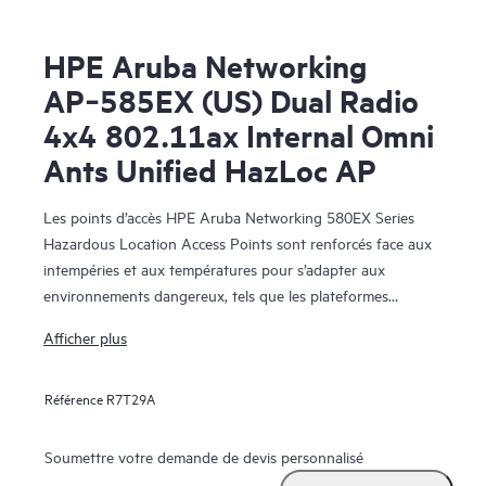
HPE Aruba Networking
AP‑585EX (US) Dual Radio
4x4 802.11ax Internal Omni
Ants Unified HazLoc AP
Les points d’accès HPE Aruba Networking 580EX Series
Hazardous Location Access Points sont renforcés face aux
intempéries et aux températures pour s’adapter aux
environnements dangereux, tels que les plateformes
pétrolières extérieures, les usines de production industrielle
Afficher plus
et les sites de transport. Avec les fonctionnalités Wi-Fi 6, les
radios 802.15.4/Zigbee et Bluetooth haute puissance et le
Référence
R7T29A
débit total maximum de 2,97 Gbit/s, les points d’accès en
extérieur de la série Aruba 580EX offrent la vitesse et la
fiabilité nécessaires pour les environnements IoT industriels
Soumettre votre demande de devis personnalisé
(IIoT) exigeants.