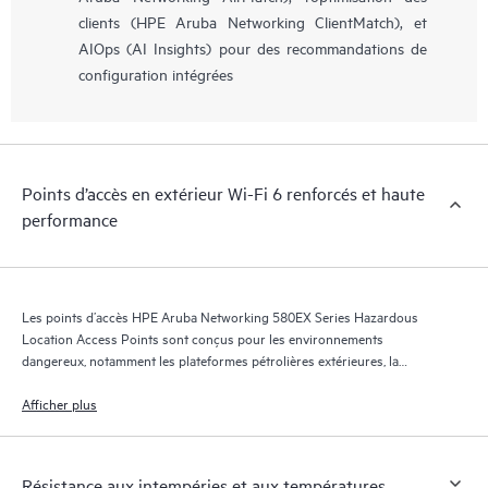
clients (HPE Aruba Networking ClientMatch), et
AIOps (AI Insights) pour des recommandations de
configuration intégrées
Points d’accès en extérieur Wi-Fi 6 renforcés et haute
performance
Les points d’accès HPE Aruba Networking 580EX Series Hazardous
Location Access Points sont conçus pour les environnements
dangereux, notamment les plateformes pétrolières extérieures, la
fabrication industrielle et les sites de transport, et offrent un débit de
données agrégé maximal de 2,97 Gbit/s.
Afficher plus
Résistance aux intempéries et aux températures