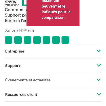
maximum
transaction déterminé par le revendeur
peuvent être
peut varier par rapport à d’autres
Comment acheter
indiqués pour la
revendeurs et au prix indicatif affiché.
Support produit
comparaison.
Les prix indicatifs peuvent inclure des
Écrire à l’équipe commerciale
offres promotionnelles limitées dans le
temps. HPE se réserve le droit d’ajuster
Suivre HPE sur
les prix à tout moment pour diverses
raisons, notamment, mais sans s’y limiter,
l’évolution des conditions du marché,
l’arrêt d’un produit, la disponibilité
restreinte d’un produit, la fin d’une
Entreprise
période de promotion et des erreurs
dans les publicités.
À propos de HPE
Support
Accessibilité
Services d’assistance opérationnelle (OSS)
Événements et actualités
Carrières
Retour et recyclage de produits
Événements
Ressources client
Responsabilité d’entreprise
Support produit
HPE Discover