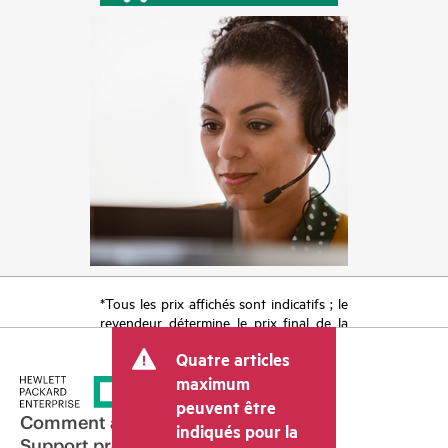
*Tous les prix affichés sont indicatifs ; le
revendeur détermine le prix final de la
transaction et peut inclure d’autres frais
Quatre articles
tels que la TVA ou les taxes sur la vente
et les frais d’expédition. Le prix de la
maximum
transaction déterminé par le revendeur
peuvent être
peut varier par rapport à d’autres
Comment acheter
indiqués pour la
revendeurs et au prix indicatif affiché.
Support produit