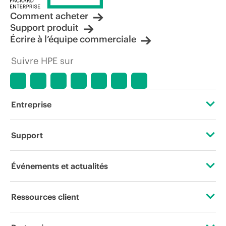
Comment acheter
Support produit
Écrire à l’équipe commerciale
Suivre HPE sur
Entreprise
À propos de HPE
Support
Accessibilité
Services d’assistance opérationnelle (OSS)
Événements et actualités
Carrières
Retour et recyclage de produits
Événements
Ressources client
Responsabilité d’entreprise
Support produit
HPE Discover
Nous contacter