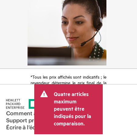
*Tous les prix affichés sont indicatifs ; le
revendeur détermine le prix final de la
transaction et peut inclure d’autres frais
Quatre articles
tels que la TVA ou les taxes sur la vente
et les frais d’expédition. Le prix de la
maximum
transaction déterminé par le revendeur
peuvent être
peut varier par rapport à d’autres
Comment acheter
indiqués pour la
revendeurs et au prix indicatif affiché.
Support produit
comparaison.
Les prix indicatifs peuvent inclure des
Écrire à l’équipe commerciale
offres promotionnelles limitées dans le
temps. HPE se réserve le droit d’ajuster