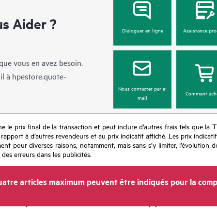
 Aider ?
Dialoguer en ligne
Assistance pro
sque vous en avez besoin.
il à
hpestore.quote-
Nous contacter par e-
Comment ach
mail
e le prix final de la transaction et peut inclure d’autres frais tels que la 
apport à d’autres revendeurs et au prix indicatif affiché. Les prix indicat
nt pour diverses raisons, notamment, mais sans s’y limiter, l’évolution de
 des erreurs dans les publicités.
atre articles maximum peuvent être indiqués pour la comp
Entreprise
Support