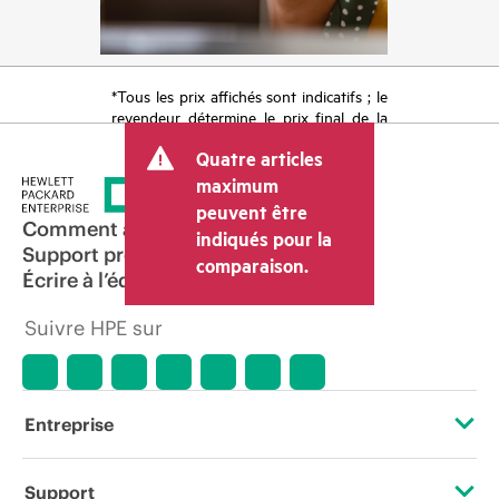
*Tous les prix affichés sont indicatifs ; le
revendeur détermine le prix final de la
transaction et peut inclure d’autres frais
Quatre articles
tels que la TVA ou les taxes sur la vente
et les frais d’expédition. Le prix de la
maximum
transaction déterminé par le revendeur
peuvent être
peut varier par rapport à d’autres
Comment acheter
indiqués pour la
revendeurs et au prix indicatif affiché.
Support produit
comparaison.
Les prix indicatifs peuvent inclure des
Écrire à l’équipe commerciale
offres promotionnelles limitées dans le
temps. HPE se réserve le droit d’ajuster
Suivre HPE sur
les prix à tout moment pour diverses
raisons, notamment, mais sans s’y limiter,
l’évolution des conditions du marché,
l’arrêt d’un produit, la disponibilité
restreinte d’un produit, la fin d’une
Entreprise
période de promotion et des erreurs
dans les publicités.
À propos de HPE
Support