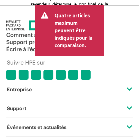
revendeur détermine le prix final de la
transaction et peut inclure d’autres frais
Quatre articles
tels que la TVA ou les taxes sur la vente
et les frais d’expédition. Le prix de la
maximum
transaction déterminé par le revendeur
peuvent être
peut varier par rapport à d’autres
Comment acheter
indiqués pour la
revendeurs et au prix indicatif affiché.
Support produit
comparaison.
Les prix indicatifs peuvent inclure des
Écrire à l’équipe commerciale
offres promotionnelles limitées dans le
temps. HPE se réserve le droit d’ajuster
Suivre HPE sur
les prix à tout moment pour diverses
raisons, notamment, mais sans s’y limiter,
l’évolution des conditions du marché,
l’arrêt d’un produit, la disponibilité
restreinte d’un produit, la fin d’une
Entreprise
période de promotion et des erreurs
dans les publicités.
À propos de HPE
Support
Accessibilité
Services d’assistance opérationnelle (OSS)
Événements et actualités
Carrières
Retour et recyclage de produits