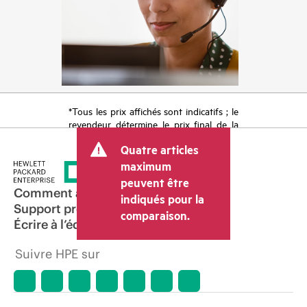
*Tous les prix affichés sont indicatifs ; le
revendeur détermine le prix final de la
transaction et peut inclure d’autres frais
Quatre articles
tels que la TVA ou les taxes sur la vente
et les frais d’expédition. Le prix de la
maximum
transaction déterminé par le revendeur
peuvent être
peut varier par rapport à d’autres
Comment acheter
indiqués pour la
revendeurs et au prix indicatif affiché.
Support produit
comparaison.
Les prix indicatifs peuvent inclure des
Écrire à l’équipe commerciale
offres promotionnelles limitées dans le
temps. HPE se réserve le droit d’ajuster
Suivre HPE sur
les prix à tout moment pour diverses
raisons, notamment, mais sans s’y limiter,
l’évolution des conditions du marché,
l’arrêt d’un produit, la disponibilité
restreinte d’un produit, la fin d’une