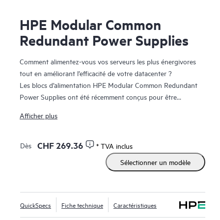
HPE Modular Common
Redundant Power Supplies
Comment alimentez-vous vos serveurs les plus énergivores
tout en améliorant l’efficacité de votre datacenter ?
Les blocs d’alimentation HPE Modular Common Redundant
Power Supplies ont été récemment conçus pour être
conformes aux normes Open Compute Project (OCP),
Afficher plus
intégrant de nouveaux formats ainsi qu’une maintenance et
une gestion améliorées. Ils sont certifiés Platinum et
1
CHF 269.36
Dès
* TVA inclus
Titanium, offrant jusqu’à 96 % d’efficacité
à 3 200 W ; ils
permettent aux utilisateurs de dimensionner correctement
Sélectionner un modèle
les alimentations pour leurs configurations de serveur
précises.
Les blocs d’alimentation HPE Modular Common Redundant
Power Supplies sont compatibles avec les serveurs HPE
QuickSpecs
Fiche technique
Caractéristiques
ProLiant Compute DL320 Gen12, HPE ProLiant Compute