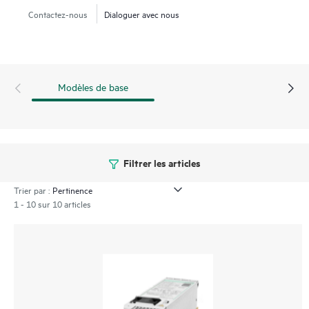
DL325 Gen12, HPE ProLiant Compute DL340 Gen12, HPE
Contactez-nous
Dialoguer avec nous
ProLiant Compute DL345 Gen12, HPE ProLiant Compute
DL380a Gen12, HPE ProLiant Compute DL580 Gen12, HPE
Alletra Storage 4000 et HPE ProLiant Compute XD230.
Modèles de base
Filtrer les articles
Trier par :
1 - 10 sur 10 articles