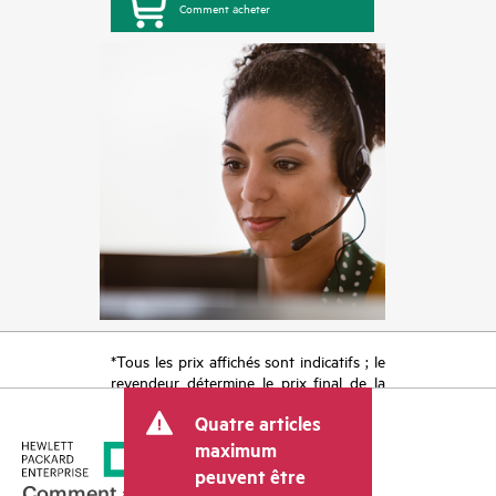
Comment acheter
*Tous les prix affichés sont indicatifs ; le
revendeur détermine le prix final de la
transaction et peut inclure d’autres frais
Quatre articles
tels que la TVA ou les taxes sur la vente
et les frais d’expédition. Le prix de la
maximum
transaction déterminé par le revendeur
peuvent être
peut varier par rapport à d’autres
Comment acheter