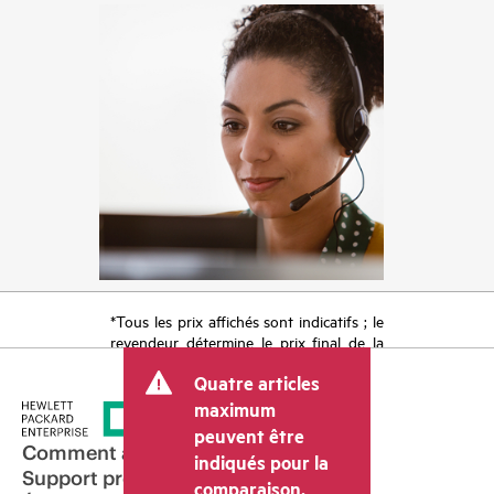
*Tous les prix affichés sont indicatifs ; le
revendeur détermine le prix final de la
transaction et peut inclure d’autres frais
Quatre articles
tels que la TVA ou les taxes sur la vente
et les frais d’expédition. Le prix de la
maximum
transaction déterminé par le revendeur
peuvent être
peut varier par rapport à d’autres
Comment acheter
indiqués pour la
revendeurs et au prix indicatif affiché.
Support produit
comparaison.
Les prix indicatifs peuvent inclure des