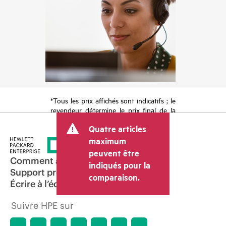
*Tous les prix affichés sont indicatifs ; le
revendeur détermine le prix final de la
transaction et peut inclure d’autres frais
Quatre articles
tels que la TVA ou les taxes sur la vente
et les frais d’expédition. Le prix de la
maximum
transaction déterminé par le revendeur
peuvent être
peut varier par rapport à d’autres
Comment acheter
indiqués pour la
revendeurs et au prix indicatif affiché.
Support produit
comparaison.
Les prix indicatifs peuvent inclure des
Écrire à l’équipe commerciale
offres promotionnelles limitées dans le
temps. HPE se réserve le droit d’ajuster
Suivre HPE sur
les prix à tout moment pour diverses
raisons, notamment, mais sans s’y limiter,
l’évolution des conditions du marché,