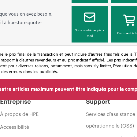
sque vous en avez besoin.
il à
hpestore.quote-
Nous contacter par e-
Comment ach
mail
e le prix final de la transaction et peut inclure d’autres frais tels que la 
apport à d’autres revendeurs et au prix indicatif affiché. Les prix indicat
nt pour diverses raisons, notamment, mais sans s’y limiter, l’évolution de
 des erreurs dans les publicités.
atre articles maximum peuvent être indiqués pour la comp
Entreprise
Support
À propos de HPE
Services d’assistance
opérationnelle (OSS)
Accessibilité