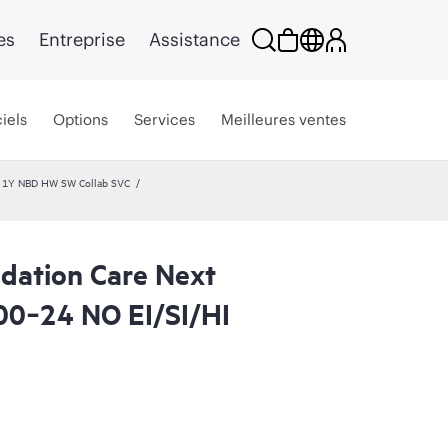
es
Entreprise
Assistance
iels
Options
Services
Meilleures ventes
e 1Y NBD HW SW Collab SVC
dation Care Next
00‑24 NO EI/SI/HI