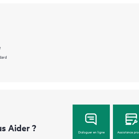
t
dard
 Aider ?
Dialoguer en ligne
Assistance pro