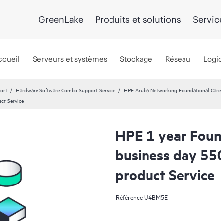
GreenLake
Produits et solutions
Servic
ccueil
Serveurs et systèmes
Stockage
Réseau
Logic
port
Hardware Software Combo Support Service
HPE Aruba Networking Foundational Car
ct Service
HPE 1 year Foun
business day 55
product Service
Référence
U4BM5E