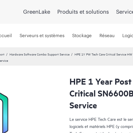
GreenLake
Produits et solutions
Servic
ccueil
Serveurs et systèmes
Stockage
Réseau
Logic
port
Hardware Software Combo Support Service
HPE 1Y PW Tech Care Critical Service HW
ervice
HPE 1 Year Post
Critical SN6600
Service
Le service HPE Tech Care est le se
logiciels et matériels HPE (y compri