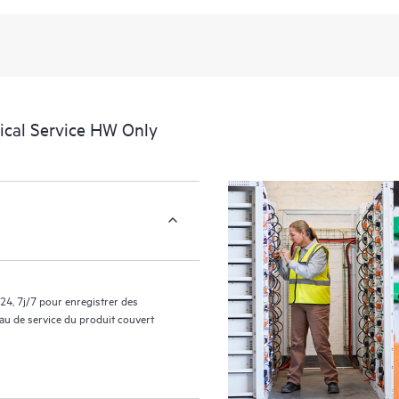
portail de service HPE, une expéri
des données exploitables sur des c
support couverts par le service HP
facilement leurs actifs en identifian
environnement et en comprenant c
nouveaux outils en libre-service per
ical Service HW Only
sans avoir à ouvrir un incident de 
de connaissances dûment sélection
ressources HPE qui favoriseront l’e
performances de la périphérie au c
24, 7j/7 pour enregistrer des
eau de service du produit couvert