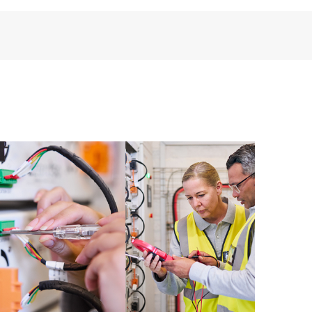
ence numérique personnalisée et optimisée qui fournit
as de service de produits HPE et des contrats de
E Tech Care. Les Clients peuvent gérer plus
t les différents produits installés dans leur
omment ces produits interagissent ensemble. Les
mettent aux Clients d’effectuer certaines activités
support, tout en fournissant un portail de ressources
nées. Le service HPE Tech Care donne accès à des
xcellence opérationnelle et l’optimisation des
loud.