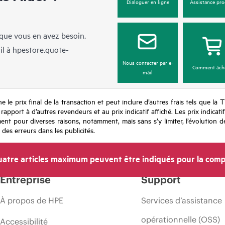
Dialoguer en ligne
Assistance pro
sque vous en avez besoin.
il à
hpestore.quote-
Nous contacter par e-
Comment ach
mail
e le prix final de la transaction et peut inclure d’autres frais tels que la 
apport à d’autres revendeurs et au prix indicatif affiché. Les prix indicat
nt pour diverses raisons, notamment, mais sans s’y limiter, l’évolution de
 des erreurs dans les publicités.
atre articles maximum peuvent être indiqués pour la comp
Entreprise
Support
À propos de HPE
Services d’assistance
opérationnelle (OSS)
Accessibilité