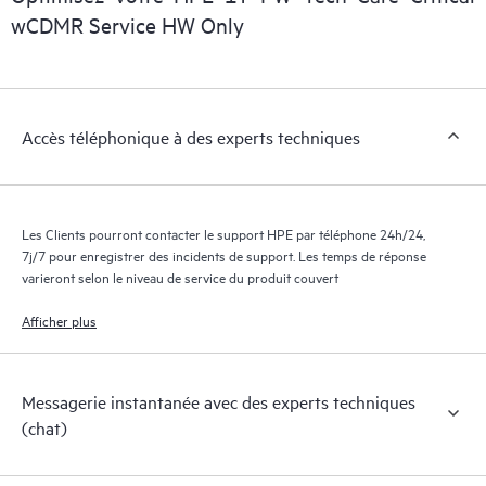
numérique personnalisée et optimisée qui fournit des données
wCDMR Service HW Only
exploitables sur des cas de service de produits HPE et des
contrats de support couverts par le service HPE Tech Care. Les
Clients peuvent gérer plus facilement leurs actifs en identifiant
les différents produits installés dans leur environnement et en
Accès téléphonique à des experts techniques
comprenant comment ces produits interagissent ensemble. Les
nouveaux outils en libre-service permettent aux Clients
d’effectuer certaines activités sans avoir à ouvrir un incident de
support, tout en fournissant un portail de ressources de
Les Clients pourront contacter le support HPE par téléphone 24h/24,
connaissances dûment sélectionnées. Le service HPE Tech Care
7j/7 pour enregistrer des incidents de support. Les temps de réponse
donne accès à des ressources HPE qui favoriseront l’excellence
varieront selon le niveau de service du produit couvert
opérationnelle et l’optimisation des performances de la
Afficher plus
périphérie au cloud.
Messagerie instantanée avec des experts techniques
(chat)