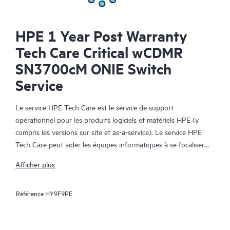
HPE 1 Year Post Warranty
Tech Care Critical wCDMR
SN3700cM ONIE Switch
Service
Le service HPE Tech Care est le service de support
opérationnel pour les produits logiciels et matériels HPE (y
compris les versions sur site et as-a-service). Le service HPE
Tech Care peut aider les équipes informatiques à se focaliser
sur le développement de leur activité en leur permettant de
Afficher plus
chercher proactivement de meilleures méthodes de travail,
plutôt que de gérer les problèmes en mode réactif.
Référence
HY9F9PE
Le service HPE Tech Care établit un accès direct à des
spécialistes produit et fournit des conseils techniques généraux,