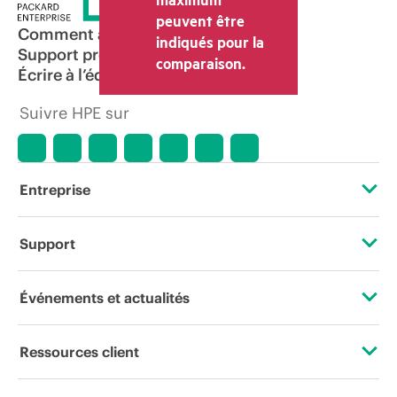
peuvent être
Comment acheter
indiqués pour la
Support produit
comparaison.
Écrire à l’équipe commerciale
Suivre HPE sur
Entreprise
À propos de HPE
Support
Accessibilité
Services d’assistance opérationnelle (OSS)
Événements et actualités
Carrières
Retour et recyclage de produits
Événements
Ressources client
Responsabilité d’entreprise
Support produit
HPE Discover
Nous contacter