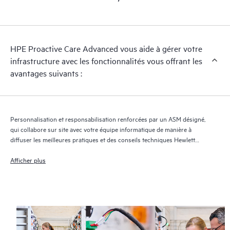
régulières sur le dossier et sur l'avancement de la solution.
HPE Proactive Care Advanced utilise la technologie de support
à distance pour superviser les appareils et collecter des
HPE Proactive Care Advanced vous aide à gérer votre
données, ce qui permet d'accélérer la prise en charge et les
infrastructure avec les fonctionnalités vous offrant les
services. Pour bénéficier de ce service d'assistance, il est
avantages suivants :
impératif que la version la plus récente de Remote Support
Technology soit installée.
Personnalisation et responsabilisation renforcées par un ASM désigné,
qui collabore sur site avec votre équipe informatique de manière à
diffuser les meilleures pratiques et des conseils techniques Hewlett
Packard Enterprise adaptés à vos besoins et projets informatiques
Afficher plus