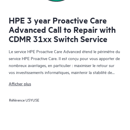
HPE 3 year Proactive Care
Advanced Call to Repair with
CDMR 31xx Switch Service
Le service HPE Proactive Care Advanced étend le périmètre du
service HPE Proactive Care. Il est conçu pour vous apporter de
nombreux avantages, en particulier : maximiser le retour sur
vos investissements informatiques, maintenir la stabilité de
votre infrastructure IT, atteindre les objectifs établis pour vos
Afficher plus
projets informatiques et commerciaux, réduire les coûts
opérationnels et réduire la charge de travail de votre personnel
Référence
U5YU5E
informatique pour lui permettre de se consacrer aux tâches
prioritaires. Votre responsable de compte support HPE (ASM)
formule des recommandations personnalisées sur les plans
technique et opérationnel, et vous fait part des meilleures
pratiques tirées de l'expérience de HPE en matière de support