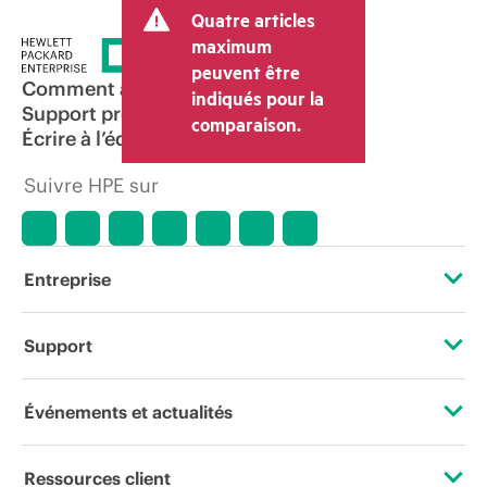
Quatre articles
maximum
peuvent être
Comment acheter
indiqués pour la
Support produit
comparaison.
Écrire à l’équipe commerciale
Suivre HPE sur
Entreprise
À propos de HPE
Support
Accessibilité
Services d’assistance opérationnelle (OSS)
Événements et actualités
Carrières
Retour et recyclage de produits
Événements
Ressources client