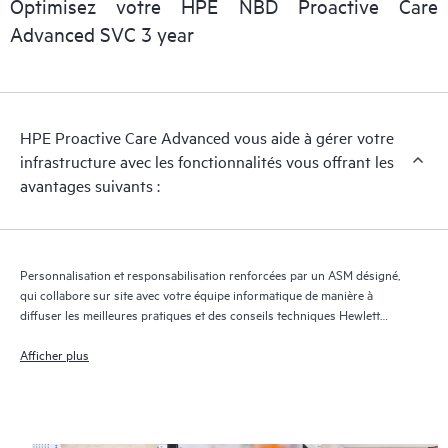
Optimisez votre HPE NBD Proactive Care
gérer le dossier et de vous communiquer des informations
Advanced SVC 3 year
régulières sur le dossier et sur l'avancement de la solution.
HPE Proactive Care Advanced utilise la technologie de support
à distance pour superviser les appareils et collecter des
HPE Proactive Care Advanced vous aide à gérer votre
données, ce qui permet d'accélérer la prise en charge et les
infrastructure avec les fonctionnalités vous offrant les
services. Pour bénéficier de ce service d'assistance, il est
avantages suivants :
impératif que la version la plus récente de Remote Support
Technology soit installée.
Personnalisation et responsabilisation renforcées par un ASM désigné,
qui collabore sur site avec votre équipe informatique de manière à
diffuser les meilleures pratiques et des conseils techniques Hewlett
Packard Enterprise adaptés à vos besoins et projets informatiques
Afficher plus