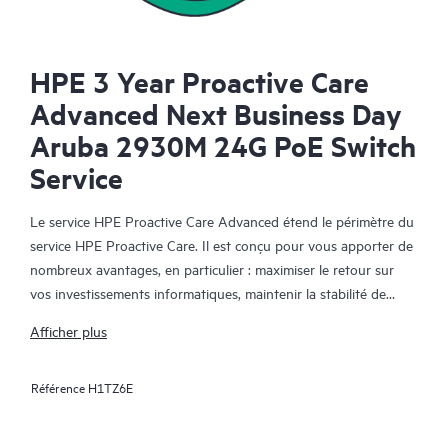
HPE 3 Year Proactive Care
Advanced Next Business Day
Aruba 2930M 24G PoE Switch
Service
Le service HPE Proactive Care Advanced étend le périmètre du
service HPE Proactive Care. Il est conçu pour vous apporter de
nombreux avantages, en particulier : maximiser le retour sur
vos investissements informatiques, maintenir la stabilité de
votre infrastructure IT, atteindre les objectifs établis pour vos
Afficher plus
projets informatiques et commerciaux, réduire les coûts
opérationnels et réduire la charge de travail de votre personnel
Référence
H1TZ6E
informatique pour lui permettre de se consacrer aux tâches
prioritaires. Votre responsable de compte support HPE (ASM)
formule des recommandations personnalisées sur les plans