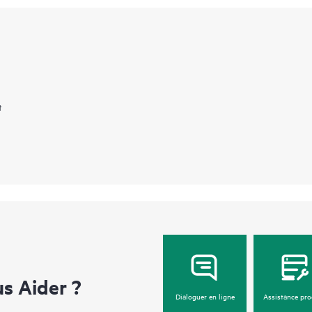
t
 Aider ?
Dialoguer en ligne
Assistance pro