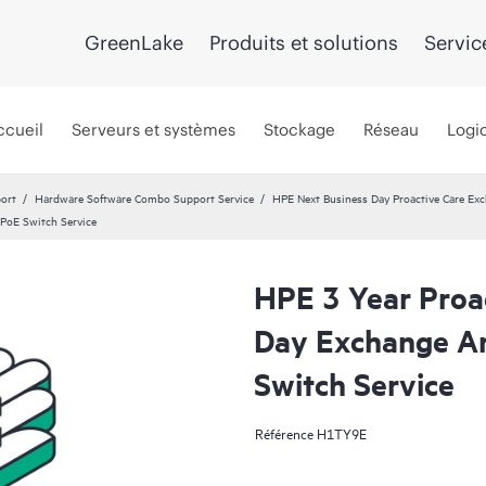
GreenLake
Produits et solutions
Servic
ccueil
Serveurs et systèmes
Stockage
Réseau
Logic
port
Hardware Software Combo Support Service
HPE Next Business Day Proactive Care Exc
PoE Switch Service
HPE 3 Year Proa
Day Exchange A
Switch Service
Référence
H1TY9E