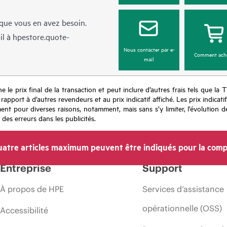
sque vous en avez besoin.
il à
hpestore.quote-
Nous contacter par e-
Comment ach
mail
e le prix final de la transaction et peut inclure d’autres frais tels que la 
apport à d’autres revendeurs et au prix indicatif affiché. Les prix indicat
nt pour diverses raisons, notamment, mais sans s’y limiter, l’évolution de
 des erreurs dans les publicités.
atre articles maximum peuvent être indiqués pour la comp
Entreprise
Support
À propos de HPE
Services d’assistance
opérationnelle (OSS)
Accessibilité