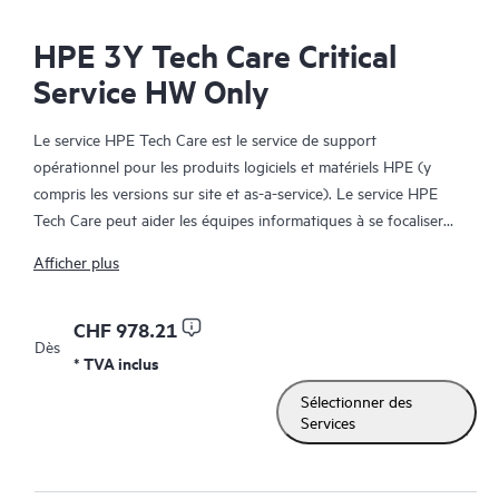
HPE 3Y Tech Care Critical
Service HW Only
Le service HPE Tech Care est le service de support
opérationnel pour les produits logiciels et matériels HPE (y
compris les versions sur site et as-a-service). Le service HPE
Tech Care peut aider les équipes informatiques à se focaliser
sur le développement de leur activité en leur permettant de
Afficher plus
chercher proactivement de meilleures méthodes de travail,
plutôt que de gérer les problèmes en mode réactif.
CHF 978.21
Dès
Le service HPE Tech Care établit un accès direct à des
* TVA inclus
spécialistes produit et fournit des conseils techniques généraux,
Sélectionner des
qui aideront les Clients à réduire les risques et à trouver des
Services
méthodes de travail plus efficaces. Les Clients du service HPE
Tech Care peuvent accéder au support via différents canaux :
téléphone, infrastructure de messagerie instantanée en temps