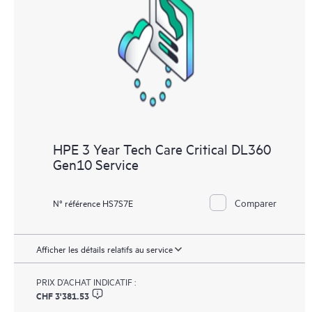
les différents produits installés dans leur environnement et en
comprenant comment ces produits interagissent ensemble. Les
nouveaux outils en libre-service permettent aux Clients
d’effectuer certaines activités sans avoir à ouvrir un incident de
support, tout en fournissant un portail de ressources de
connaissances dûment sélectionnées. Le service HPE Tech Care
donne accès à des ressources HPE qui favoriseront l’excellence
opérationnelle et l’optimisation des performances de la
HPE 3 Year Tech Care Critical DL360
périphérie au cloud.
Gen10 Service
Comparer
N° référence HS7S7E
Afficher les détails relatifs au service
PRIX D’ACHAT INDICATIF :
CHF 3'381.53