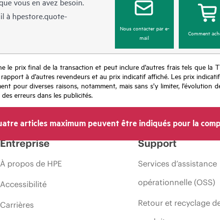
sque vous en avez besoin.
il à
hpestore.quote-
Nous contacter par e-
Comment ach
mail
e le prix final de la transaction et peut inclure d’autres frais tels que la 
apport à d’autres revendeurs et au prix indicatif affiché. Les prix indicat
nt pour diverses raisons, notamment, mais sans s’y limiter, l’évolution de
 des erreurs dans les publicités.
atre articles maximum peuvent être indiqués pour la comp
Entreprise
Support
À propos de HPE
Services d’assistance
opérationnelle (OSS)
Accessibilité
Retour et recyclage d
Carrières