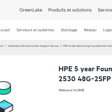
GreenLake
Produits et solutions
Servic
ccueil
Serveurs et systèmes
Stockage
Réseau
Logic
port
Hardware Software Combo Support Service
HPE Aruba Networking Foundational Car
HPE 5 year Foun
2530 48G‑2SFP 
Référence
H1JW8E