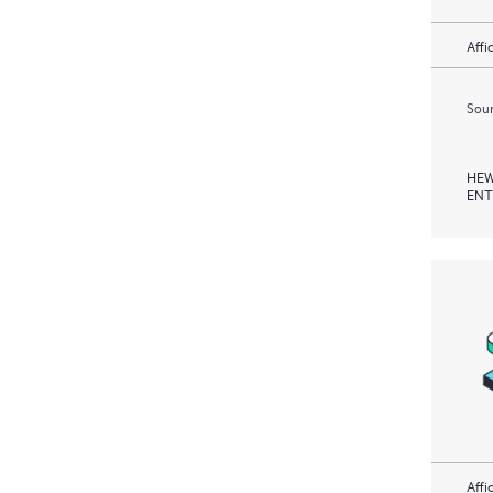
Affi
Soum
HEW
ENT
Affi