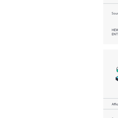
Soum
HEW
ENT
Affi