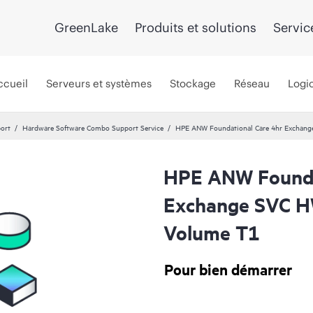
GreenLake
Produits et solutions
Servic
ccueil
Serveurs et systèmes
Stockage
Réseau
Logic
port
Hardware Software Combo Support Service
HPE ANW Foundational Care 4hr Exchang
HPE ANW Founda
Exchange SVC H
Volume T1
Pour bien démarrer