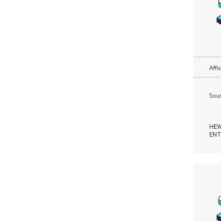
Affi
Soum
HEW
ENT