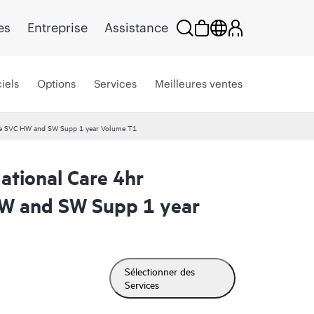
es
Entreprise
Assistance
iels
Options
Services
Meilleures ventes
e SVC HW and SW Supp 1 year Volume T1
tional Care 4hr
W and SW Supp 1 year
Sélectionner des
Services