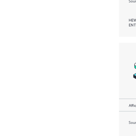
Soum
HEW
ENT
Affi
Soum