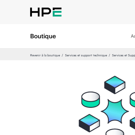
Boutique
A
Revenir à la boutique
Services et support technique
Services et Sup