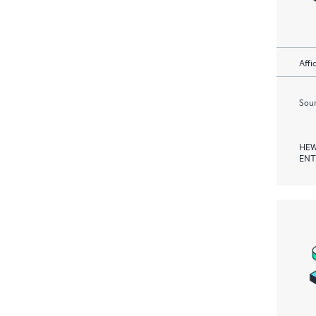
Affi
Soum
HEW
ENT