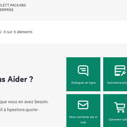
LETT PACKARD
ERPRISE
1- 6 sur 6 éléments
 Aider ?
Dialoguer en ligne
Assistance pro
sque vous en avez besoin.
il à
hpestore.quote-
Nous contacter par e-
Comment ach
mail