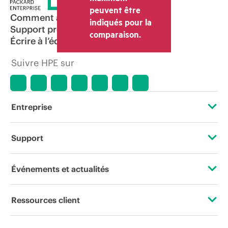
peuvent être
Comment acheter
indiqués pour la
Support produit
comparaison.
Écrire à l’équipe commerciale
Suivre HPE sur
Entreprise
À propos de HPE
Support
Accessibilité
Services d’assistance opérationnelle (OSS)
Événements et actualités
Carrières
Retour et recyclage de produits
Événements
Ressources client
Responsabilité d’entreprise
Support produit
HPE Discover
Nous contacter