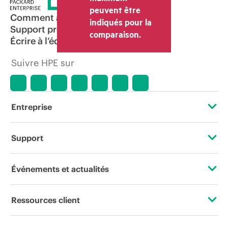
peuvent être
Comment acheter
indiqués pour la
Support produit
comparaison.
Écrire à l’équipe commerciale
Suivre HPE sur
Entreprise
À propos de HPE
Support
Accessibilité
Services d’assistance opérationnelle (OSS)
Événements et actualités
Carrières
Retour et recyclage de produits
Événements
Ressources client
Responsabilité d’entreprise
Support produit
HPE Discover
Nous contacter