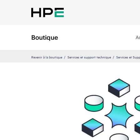
Boutique
A
Revenir à la boutique
Services et support technique
Services et Sup