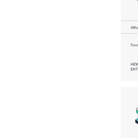
Affi
Soum
HEW
ENT