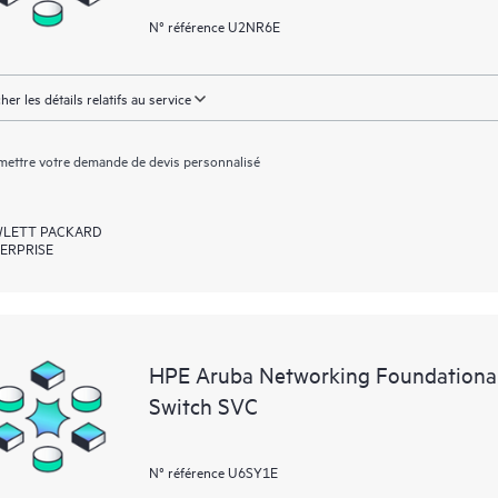
N° référence U2NR6E
cher les détails relatifs au service
ettre votre demande de devis personnalisé
LETT PACKARD
ERPRISE
HPE Aruba Networking Foundational
Switch SVC
N° référence U6SY1E