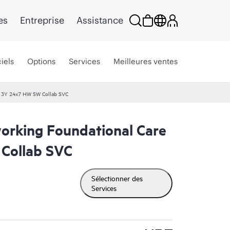
es
Entreprise
Assistance
iels
Options
Services
Meilleures ventes
e 3Y 24x7 HW SW Collab SVC
rking Foundational Care
Collab SVC
Sélectionner des
Services