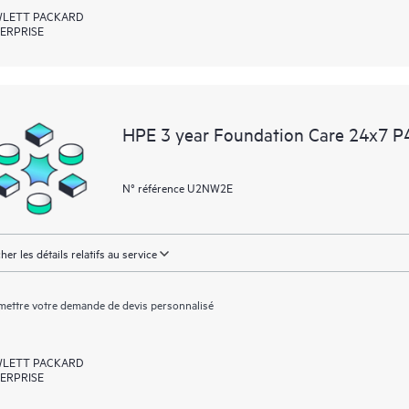
LETT PACKARD
ERPRISE
HPE 3 year Foundation Care 24x7 P
N° référence U2NW2E
cher les détails relatifs au service
ettre votre demande de devis personnalisé
LETT PACKARD
ERPRISE