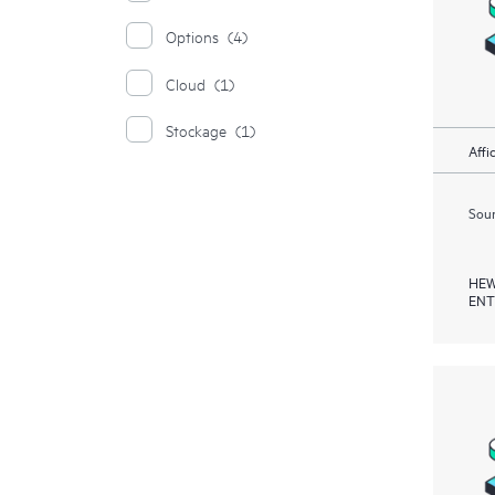
Options
(4)
Cloud
(1)
Stockage
(1)
Affi
Soum
HEW
ENT