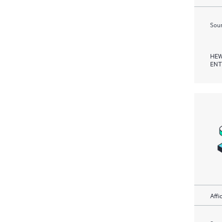
Soum
HEW
ENT
Affi