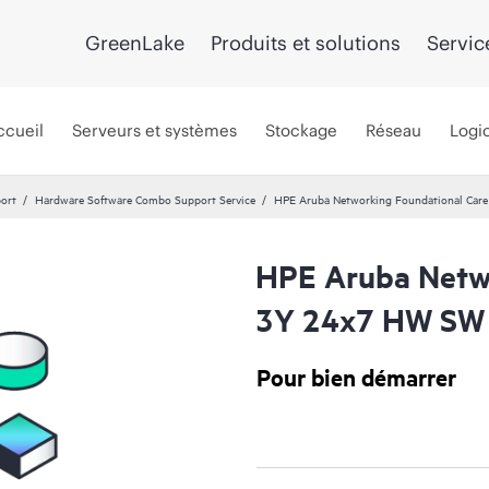
GreenLake
Produits et solutions
Servic
ccueil
Serveurs et systèmes
Stockage
Réseau
Logic
port
Hardware Software Combo Support Service
HPE Aruba Networking Foundational Car
HPE Aruba Netwo
3Y 24x7 HW SW 
Pour bien démarrer