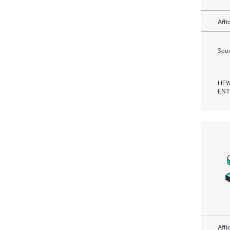
Affi
Soum
HEW
ENT
Affi