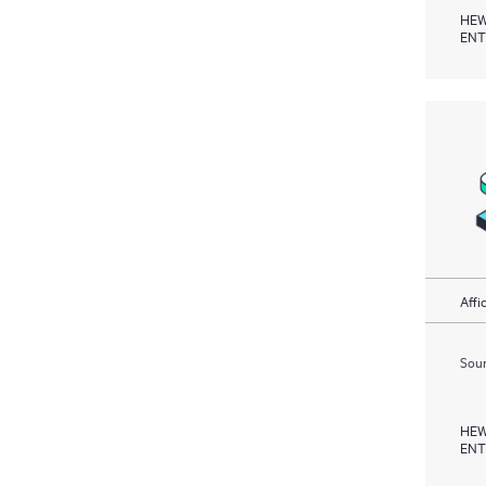
HEW
ENT
Affi
Soum
HEW
ENT