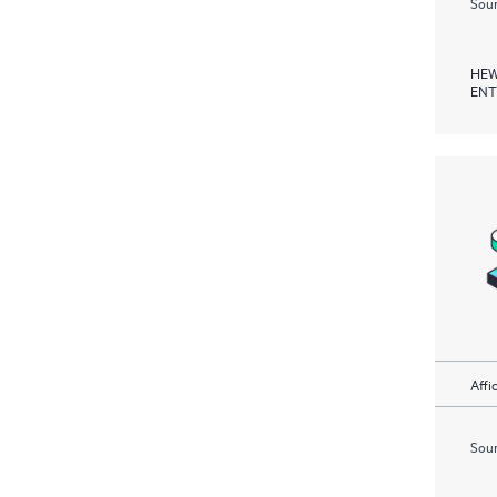
Soum
HEW
ENT
Affi
Soum