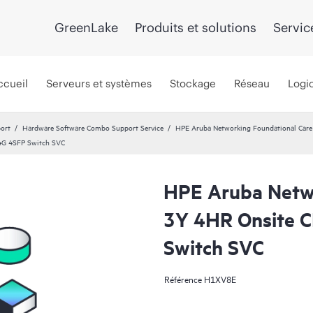
GreenLake
Produits et solutions
Servic
ccueil
Serveurs et systèmes
Stockage
Réseau
Logic
port
Hardware Software Combo Support Service
HPE Aruba Networking Foundational Car
4G 4SFP Switch SVC
HPE Aruba Netwo
3Y 4HR Onsite 
Switch SVC
Référence
H1XV8E