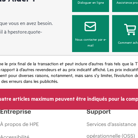
Dialoguer en ligne
Assistance pro
sque vous en avez besoin.
il à
hpestore.quote-
Nous contacter par e-
Comment ach
mail
e le prix final de la transaction et peut inclure d’autres frais tels que la 
apport à d’autres revendeurs et au prix indicatif affiché. Les prix indicat
nt pour diverses raisons, notamment, mais sans s’y limiter, l’évolution de
 des erreurs dans les publicités.
atre articles maximum peuvent être indiqués pour la comp
Entreprise
Support
À propos de HPE
Services d’assistance
opérationnelle (OSS)
Accessibilité