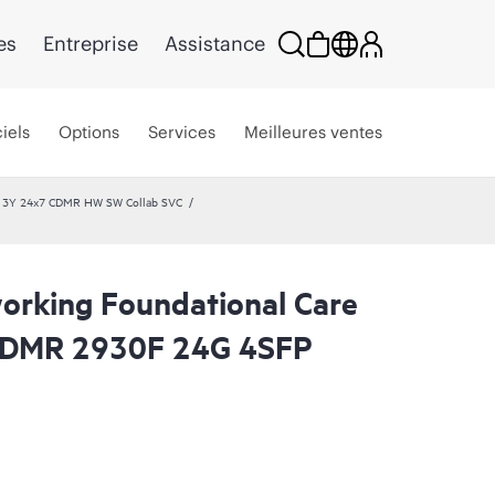
es
Entreprise
Assistance
iels
Options
Services
Meilleures ventes
e 3Y 24x7 CDMR HW SW Collab SVC
rking Foundational Care
CDMR 2930F 24G 4SFP