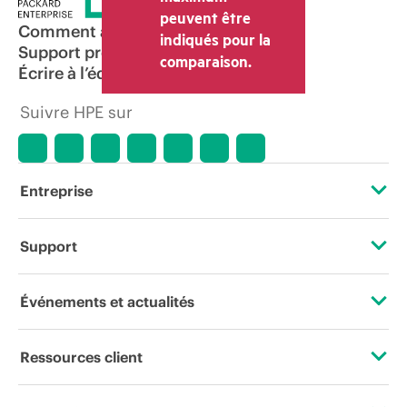
peuvent être
Comment acheter
indiqués pour la
Support produit
comparaison.
Écrire à l’équipe commerciale
Suivre HPE sur
Entreprise
À propos de HPE
Support
Accessibilité
Services d’assistance opérationnelle (OSS)
Événements et actualités
Carrières
Retour et recyclage de produits
Événements
Ressources client
Responsabilité d’entreprise
Support produit
HPE Discover
Nous contacter