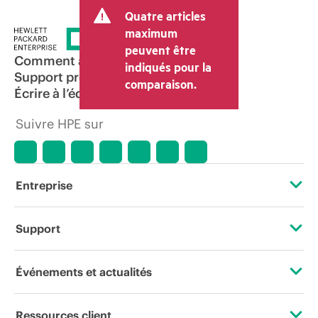
Quatre articles
maximum
peuvent être
Comment acheter
indiqués pour la
Support produit
comparaison.
Écrire à l’équipe commerciale
Suivre HPE sur
Entreprise
À propos de HPE
Support
Accessibilité
Services d’assistance opérationnelle (OSS)
Événements et actualités
Carrières
Retour et recyclage de produits
Événements
Ressources client