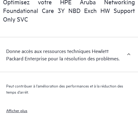
Optimisez votre HPE Aruba Networking
personnel informatique de localiser rapidement les informations
Foundational Care 3Y NBD Exch HW Support
essentielles (du domaine public).
Only SVC
Donne accès aux ressources techniques Hewlett
Packard Enterprise pour la résolution des problèmes.
Peut contribuer à l'amélioration des performances et à la réduction des
temps d'arrêt.
Afficher plus