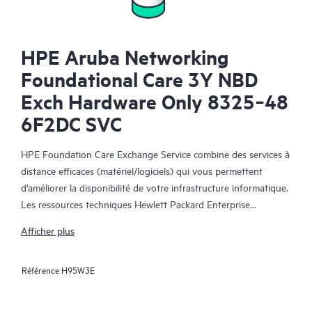
HPE Aruba Networking
Foundational Care 3Y NBD
Exch Hardware Only 8325‑48
6F2DC SVC
HPE Foundation Care Exchange Service combine des services à
distance efficaces (matériel/logiciels) qui vous permettent
d’améliorer la disponibilité de votre infrastructure informatique.
Les ressources techniques Hewlett Packard Enterprise
collaborent avec votre équipe informatique pour résoudre les
Afficher plus
problèmes matériels et logiciels survenus sur vos produits HPE.
Référence
H95W3E
Le service d’échange matériel propose un échange de pièces
fiable et rapide pour les produits Hewlett Packard Enterprise
éligibles. Alternative pratique et économique au support