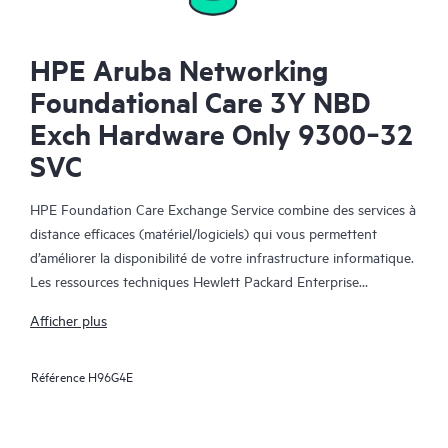
HPE Aruba Networking
Foundational Care 3Y NBD
Exch Hardware Only 9300‑32
SVC
HPE Foundation Care Exchange Service combine des services à
distance efficaces (matériel/logiciels) qui vous permettent
d’améliorer la disponibilité de votre infrastructure informatique.
Les ressources techniques Hewlett Packard Enterprise
collaborent avec votre équipe informatique pour résoudre les
Afficher plus
problèmes matériels et logiciels survenus sur vos produits HPE.
Référence
H96G4E
Le service d’échange matériel propose un échange de pièces
fiable et rapide pour les produits Hewlett Packard Enterprise
éligibles. Alternative pratique et économique au support