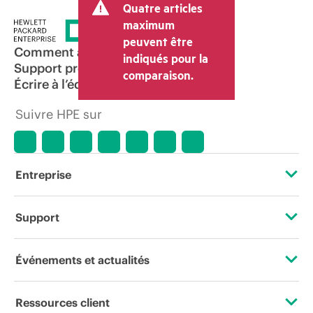
Quatre articles
maximum
peuvent être
Comment acheter
indiqués pour la
Support produit
comparaison.
Écrire à l’équipe commerciale
Suivre HPE sur
Entreprise
À propos de HPE
Support
Accessibilité
Services d’assistance opérationnelle (OSS)
Événements et actualités
Carrières
Retour et recyclage de produits
Événements
Ressources client
Responsabilité d’entreprise