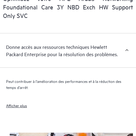
personnel informatique de localiser rapidement les informations
Foundational Care 3Y NBD Exch HW Support
essentielles (du domaine public).
Only SVC
Donne accès aux ressources techniques Hewlett
Packard Enterprise pour la résolution des problèmes.
Peut contribuer à l'amélioration des performances et à la réduction des
temps d'arrêt.
Afficher plus