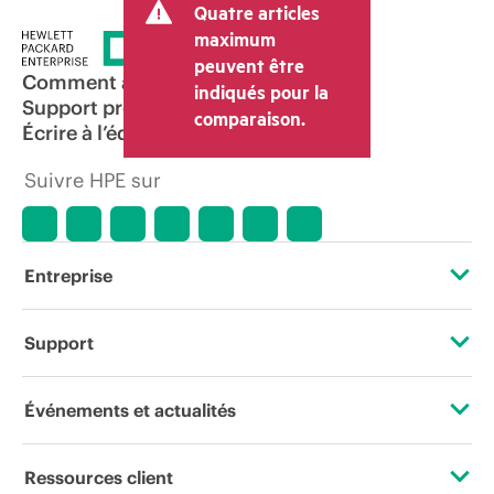
Quatre articles
maximum
peuvent être
Comment acheter
indiqués pour la
Support produit
comparaison.
Écrire à l’équipe commerciale
Suivre HPE sur
Entreprise
À propos de HPE
Support
Accessibilité
Services d’assistance opérationnelle (OSS)
Événements et actualités
Carrières
Retour et recyclage de produits
Événements
Ressources client
Responsabilité d’entreprise