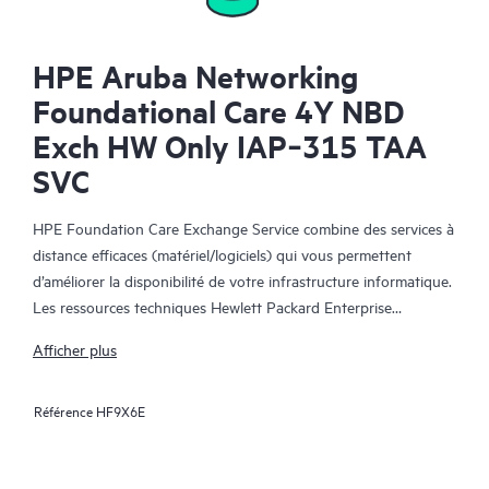
HPE Aruba Networking
Foundational Care 4Y NBD
Exch HW Only IAP‑315 TAA
SVC
HPE Foundation Care Exchange Service combine des services à
distance efficaces (matériel/logiciels) qui vous permettent
d’améliorer la disponibilité de votre infrastructure informatique.
Les ressources techniques Hewlett Packard Enterprise
collaborent avec votre équipe informatique pour résoudre les
Afficher plus
problèmes matériels et logiciels survenus sur vos produits HPE.
Référence
HF9X6E
Le service d’échange matériel propose un échange de pièces
fiable et rapide pour les produits Hewlett Packard Enterprise
éligibles. Alternative pratique et économique au support