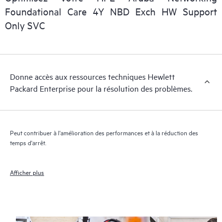
personnel informatique de localiser rapidement les informations
Foundational Care 4Y NBD Exch HW Support
essentielles (du domaine public).
Only SVC
Donne accès aux ressources techniques Hewlett
Packard Enterprise pour la résolution des problèmes.
Peut contribuer à l'amélioration des performances et à la réduction des
temps d'arrêt.
Afficher plus