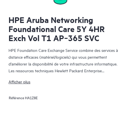
HPE Aruba Networking
Foundational Care 5Y 4HR
Exch Vol T1 AP‑365 SVC
HPE Foundation Care Exchange Service combine des services à
distance efficaces (matériel/logiciels) qui vous permettent
d’améliorer la disponibilité de votre infrastructure informatique.
Les ressources techniques Hewlett Packard Enterprise
collaborent avec votre équipe informatique pour résoudre les
Afficher plus
problèmes matériels et logiciels survenus sur vos produits HPE.
Référence
HA1Z8E
Le service d’échange matériel propose un échange de pièces
fiable et rapide pour les produits Hewlett Packard Enterprise
éligibles. Alternative pratique et économique au support
technique sur site, HPE Foundation Care Exchange cible plus
spécifiquement les produits faciles à expédier et dont vous