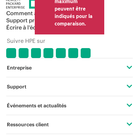
maximum
peuvent être
Comment acheter
indiqués pour la
Support produit
comparaison.
Écrire à l’équipe commerciale
Suivre HPE sur
Entreprise
À propos de HPE
Support
Accessibilité
Services d’assistance opérationnelle (OSS)
Événements et actualités
Carrières
Retour et recyclage de produits
Événements
Ressources client
Responsabilité d’entreprise
Support produit
HPE Discover