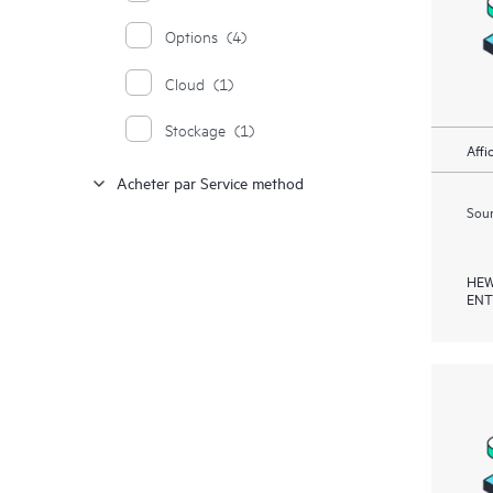
Options
(4)
Cloud
(1)
Stockage
(1)
Affi
Acheter par Service method
Soum
HEW
ENT