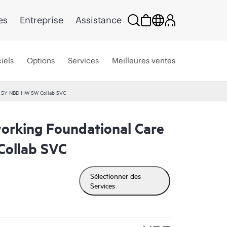
es
Entreprise
Assistance
iels
Options
Services
Meilleures ventes
e 5Y NBD HW SW Collab SVC
rking Foundational Care
ollab SVC
Sélectionner des
Services