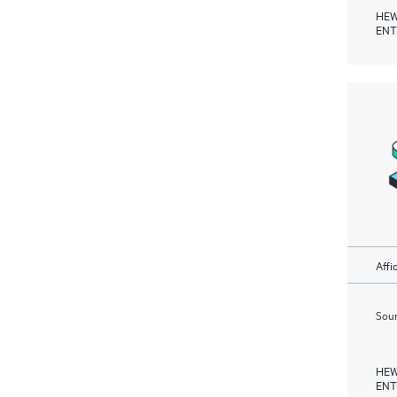
HEW
ENT
Affi
Soum
HEW
ENT