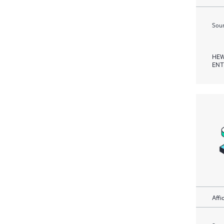
Soum
HEW
ENT
Affi