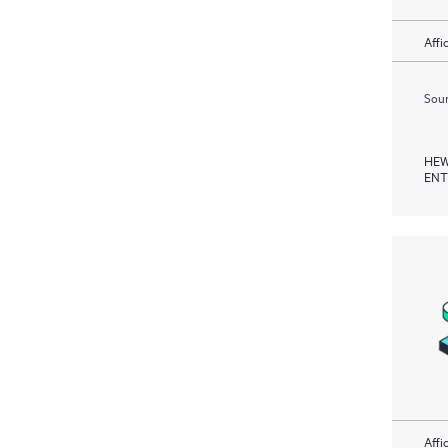
Affi
Soum
HEW
ENT
Affi