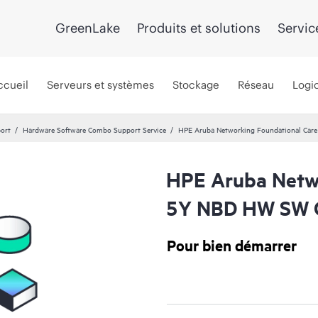
GreenLake
Produits et solutions
Servic
ccueil
Serveurs et systèmes
Stockage
Réseau
Logic
port
Hardware Software Combo Support Service
HPE Aruba Networking Foundational Car
HPE Aruba Netwo
5Y NBD HW SW C
Pour bien démarrer