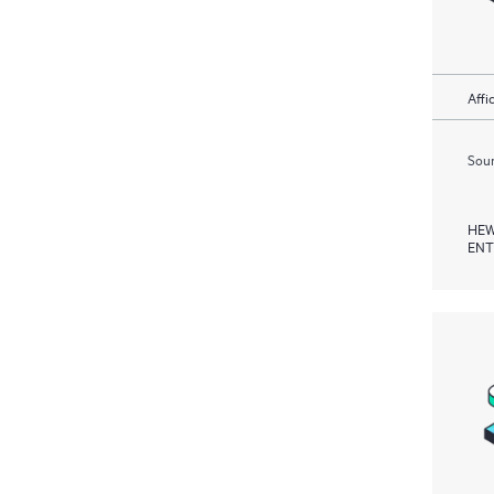
Affi
Soum
HEW
ENT