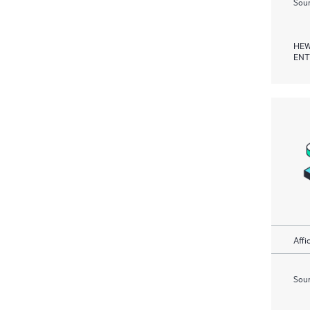
Soum
HEW
ENT
Affi
Soum