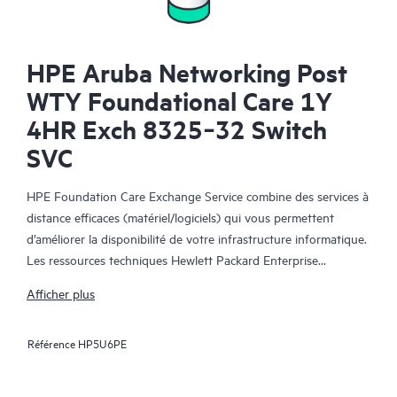
HPE Aruba Networking Post
WTY Foundational Care 1Y
4HR Exch 8325‑32 Switch
SVC
HPE Foundation Care Exchange Service combine des services à
distance efficaces (matériel/logiciels) qui vous permettent
d’améliorer la disponibilité de votre infrastructure informatique.
Les ressources techniques Hewlett Packard Enterprise
collaborent avec votre équipe informatique pour résoudre les
Afficher plus
problèmes matériels et logiciels survenus sur vos produits HPE.
Référence
HP5U6PE
Le service d’échange matériel propose un échange de pièces
fiable et rapide pour les produits Hewlett Packard Enterprise
éligibles. Alternative pratique et économique au support