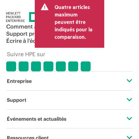
Quatre articles
maximum
peuvent être
Comment acheter
indiqués pour la
Support produit
comparaison.
Écrire à l’équipe commerciale
Suivre HPE sur
Entreprise
À propos de HPE
Support
Accessibilité
Services d’assistance opérationnelle (OSS)
Événements et actualités
Carrières
Retour et recyclage de produits
Événements
Ressources client