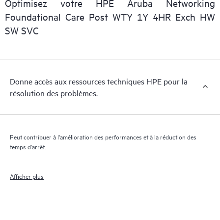
Optimisez votre HPE Aruba Networking
personnel informatique de localiser rapidement les informations
Foundational Care Post WTY 1Y 4HR Exch HW
essentielles (du domaine public).
SW SVC
Donne accès aux ressources techniques HPE pour la
résolution des problèmes.
Peut contribuer à l'amélioration des performances et à la réduction des
temps d'arrêt.
Afficher plus