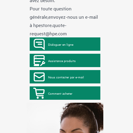
Pour toute question
générale,envoyez-nous un e-mail
à
hpestore.quote-
request@hpe.com
Dialoguer en ligne
Assistance produits
Nous contacter par e-mail
Comment acheter