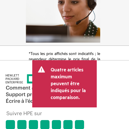
*Tous les prix affichés sont indicatifs ; le
revendeur détermine le prix final de la
transaction et peut inclure d’autres frais
Quatre articles
tels que la TVA ou les taxes sur la vente
et les frais d’expédition. Le prix de la
maximum
transaction déterminé par le revendeur
peuvent être
peut varier par rapport à d’autres
Comment acheter
indiqués pour la
revendeurs et au prix indicatif affiché.
Support produit
comparaison.
Les prix indicatifs peuvent inclure des
Écrire à l’équipe commerciale
offres promotionnelles limitées dans le
temps. HPE se réserve le droit d’ajuster
Suivre HPE sur
les prix à tout moment pour diverses
raisons, notamment, mais sans s’y limiter,
l’évolution des conditions du marché,