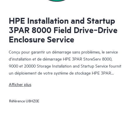
HPE Installation and Startup
3PAR 8000 Field Drive‑Drive
Enclosure Service
Conçu pour garantir un démarrage sans problèmes, le service
d’installation et de démarrage HPE 3PAR StoreServ 8000,
9000 et 20000 Storage Installation and Startup Service fournit
un déploiement de votre système de stockage HPE 3PAR
StoreServ 8000, 9000 et 20000 afin de garantir une
Afficher plus
installation correcte dans votre environnement de stockage et
de vous permettre de rentabiliser au maximum vos
Référence
U8HZ0E
investissements en matière de stockage.
Le service fournit les prestations nécessaires au déploiement et
à la mise en service de votre solution de stockage HPE 3PAR
StoreServ 8000, 9000 et 20000. Avec l’assistance d’un