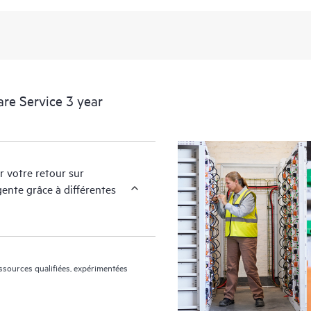
nécessaire pour résoudre le problè
différents niveaux de support matér
opérationnels.
HPE Proactive Care assure l’analys
pour les appareils pris en charge,
re Service 3 year
maintenir votre infrastructure cou
recommandés. Vous recevrez réguli
couverts par HPE Proactive Care po
configuration. HPE Proactive Care 
r votre retour sur
trimestriels pour vous aider à ident
ente grâce à différentes
reproduire.
essources qualifiées, expérimentées