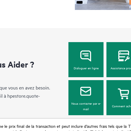
 Aider ?
Dialoguer en ligne
Assistance pro
sque vous en avez besoin.
il à
hpestore.quote-
Nous contacter par e-
Comment ach
mail
e le prix final de la transaction et peut inclure d’autres frais tels que la 