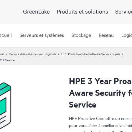
GreenLake
Produits et solutions
Servic
ccueil
Serveurs et systèmes
Stockage
Réseau
Logic
port
Service d’assistance pour logiciels
HPE Proactive Care Software Service 3 year
LTU Service
HPE 3 Year Proa
Aware Security f
Service
HPE Proactive Care offre un ensembl
pour vous aider à améliorer la stabi