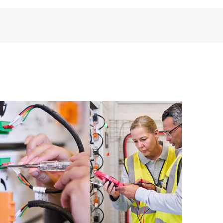
me. Vous pouvez choisir votre solution parmi
iel réactif selon vos besoins d’entreprise et
e des versions des logiciels et des microprogrammes
 et vous fournit une liste de recommandations pour
verte par HPE Proactive Care aux niveaux de versions
èrement une analyse proactive de vos appareils
ur identifier et résoudre les problèmes de
génère également des rapports d’incidents
ifier les problèmes récurrents et vous éviter de les