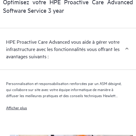
Optimisez votre HPE Proactive Care Advanced
gérer le dossier et de vous communiquer des informations
Software Service 3 year
régulières sur le dossier et sur l’avancement de la solution.
HPE Proactive Care Advanced utilise la technologie de support
à distance1 pour superviser les appareils et collecter des
HPE Proactive Care Advanced vous aide à gérer votre
données, ce qui permet d’accélérer la prise en charge et les
infrastructure avec les fonctionnalités vous offrant les
services. Pour bénéficier de ce service d’assistance, il est
avantages suivants :
impératif que la version la plus récente de Remote Support
Technology soit installée.
Personnalisation et responsabilisation renforcées par un ASM désigné,
qui collabore sur site avec votre équipe informatique de manière à
diffuser les meilleures pratiques et des conseils techniques Hewlett
Packard Enterprise adaptés à vos besoins et projets informatiques
Afficher plus