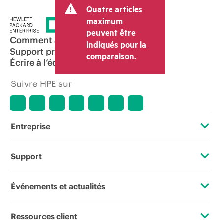
Quatre articles
maximum
peuvent être
Comment acheter
indiqués pour la
Support produit
comparaison.
Écrire à l’équipe commerciale
Suivre HPE sur
Entreprise
À propos de HPE
Support
Accessibilité
Services d’assistance opérationnelle (OSS)
Événements et actualités
Carrières
Retour et recyclage de produits
Événements
Ressources client