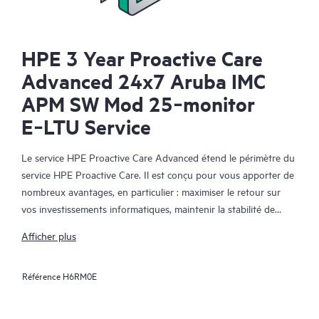
HPE 3 Year Proactive Care
Advanced 24x7 Aruba IMC
APM SW Mod 25‑monitor
E‑LTU Service
Le service HPE Proactive Care Advanced étend le périmètre du
service HPE Proactive Care. Il est conçu pour vous apporter de
nombreux avantages, en particulier : maximiser le retour sur
vos investissements informatiques, maintenir la stabilité de
votre infrastructure IT, atteindre les objectifs établis pour vos
Afficher plus
projets informatiques et commerciaux, réduire les coûts
opérationnels et réduire la charge de travail de votre personnel
Référence
H6RM0E
informatique pour lui permettre de se consacrer aux tâches
prioritaires. Votre responsable de compte support HPE (ASM)
formule des recommandations personnalisées sur les plans