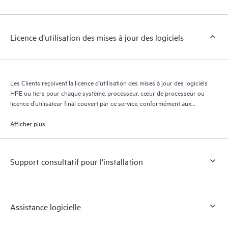
contrats de support couverts par le service HPE Tech Care. Les
Clients peuvent gérer plus facilement leurs actifs en identifiant
les différents produits installés dans leur environnement et en
Licence d’utilisation des mises à jour des logiciels
comprenant comment ces produits interagissent ensemble. Les
nouveaux outils en libre-service permettent aux Clients
d’effectuer certaines activités sans avoir à ouvrir un incident de
support, tout en fournissant un portail de ressources de
Les Clients reçoivent la licence d’utilisation des mises à jour des logiciels
connaissances dûment sélectionnées. Le service HPE Tech Care
HPE ou tiers pour chaque système, processeur, cœur de processeur ou
donne accès à des ressources HPE qui favoriseront l’excellence
licence d’utilisateur final couvert par ce service, conformément aux
opérationnelle et l’optimisation des performances de la
conditions générales définies dans la licence du logiciel de l’éditeur
d’origine ou de HPE.
Afficher plus
périphérie au cloud.
Support consultatif pour l'installation
Assistance logicielle