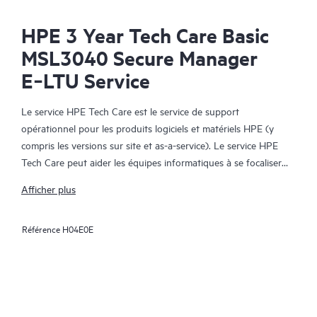
HPE 3 Year Tech Care Basic
MSL3040 Secure Manager
E‑LTU Service
Le service HPE Tech Care est le service de support
opérationnel pour les produits logiciels et matériels HPE (y
compris les versions sur site et as-a-service). Le service HPE
Tech Care peut aider les équipes informatiques à se focaliser
sur le développement de leur activité en leur permettant de
Afficher plus
chercher proactivement de meilleures méthodes de travail,
plutôt que de gérer les problèmes en mode réactif.
Référence
H04E0E
Le service HPE Tech Care établit un accès direct à des
spécialistes produit et fournit des conseils techniques généraux,
qui aideront les Clients à réduire les risques et à trouver des
méthodes de travail plus efficaces. Les Clients du service HPE
Tech Care peuvent accéder au support via différents canaux :