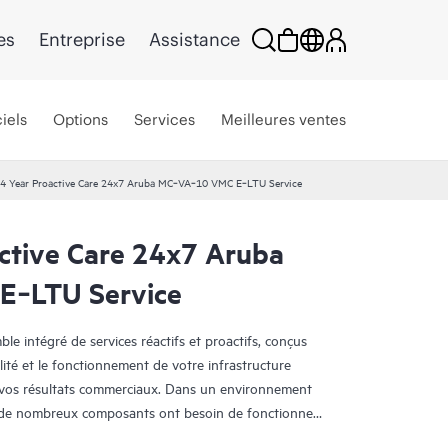
es
Entreprise
Assistance
iels
Options
Services
Meilleures ventes
4 Year Proactive Care 24x7 Aruba MC‑VA‑10 VMC E‑LTU Service
ctive Care 24x7 Aruba
‑LTU Service
e intégré de services réactifs et proactifs, conçus
lité et le fonctionnement de votre infrastructure
r vos résultats commerciaux. Dans un environnement
, de nombreux composants ont besoin de fonctionner
ive Care a été spécifiquement conçu pour prendre en