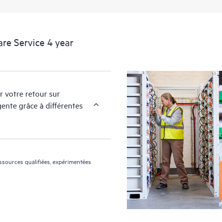
HPE Proactive Care assure l’analys
pour les appareils pris en charge,
re Service 4 year
maintenir votre infrastructure cou
recommandés. Vous recevrez réguli
couverts par HPE Proactive Care po
configuration. HPE Proactive Care 
r votre retour sur
trimestriels pour vous aider à ident
ente grâce à différentes
reproduire.
essources qualifiées, expérimentées