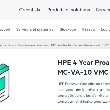
GreenLake
Produits et solutions
Servic
ccueil
Serveurs et systèmes
Stockage
Réseau
Logic
port
Service d’assistance pour logiciels
HPE Proactive Care Software Service 4 year
HPE 
HPE 4 Year Proa
MC‑VA‑10 VMC E
HPE Proactive Care offre un ensembl
pour vous aider à améliorer la stabi
convergée, dans le but d’améliore
convergent et virtualisé complexe
ensemble efficacement. HPE Proact