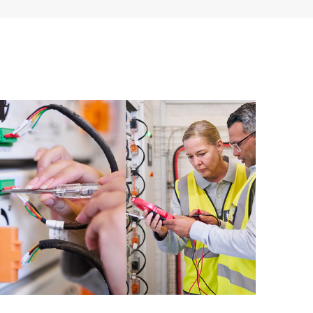
e des versions des logiciels et des microprogrammes
 et vous fournit une liste de recommandations pour
verte par HPE Proactive Care aux niveaux de versions
èrement une analyse proactive de vos appareils
ur identifier et résoudre les problèmes de
génère également des rapports d’incidents
ifier les problèmes récurrents et vous éviter de les