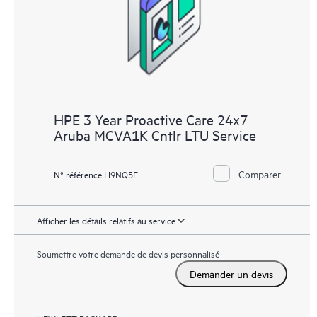
fournit une liste de recommandations pour maintenir votre
infrastructure couverte par HPE Proactive Care aux niveaux de
versions recommandés. Vous recevrez régulièrement une
analyse proactive de vos appareils couverts par HPE Proactive
Care pour identifier et résoudre les problèmes de configuration.
HPE Proactive Care génère également des rapports d’incidents
HPE 3 Year Proactive Care 24x7
trimestriels pour vous aider à identifier les problèmes récurrents
Aruba MCVA1K Cntlr LTU Service
et vous éviter de les reproduire.
Comparer
N° référence H9NQ5E
Afficher les détails relatifs au service
Soumettre votre demande de devis personnalisé
Demander un devis