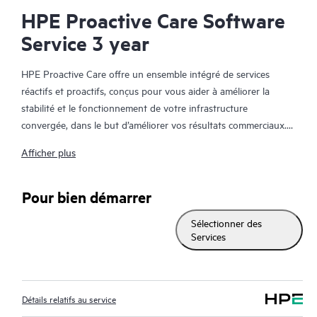
HPE Proactive Care Software
Service 3 year
HPE Proactive Care offre un ensemble intégré de services
réactifs et proactifs, conçus pour vous aider à améliorer la
stabilité et le fonctionnement de votre infrastructure
convergée, dans le but d’améliorer vos résultats commerciaux.
Dans un environnement convergent et virtualisé complexe, de
Afficher plus
nombreux composants ont besoin de fonctionner ensemble
efficacement. HPE Proactive Care a été spécifiquement conçu
pour prendre en charge les appareils dans ces environnements,
Pour bien démarrer
en offrant une solution de support amélioré qui couvre les
Sélectionner des
serveurs, les systèmes d’exploitation, les hyperviseurs, le
Services
stockage, les SAN et les réseaux.
En cas d’incident de service, HPE Proactive Care assure une
expérience téléphonique améliorée avec l’accès à des
Détails relatifs au service
techniciens spécialisés en solutions qui géreront votre dossier