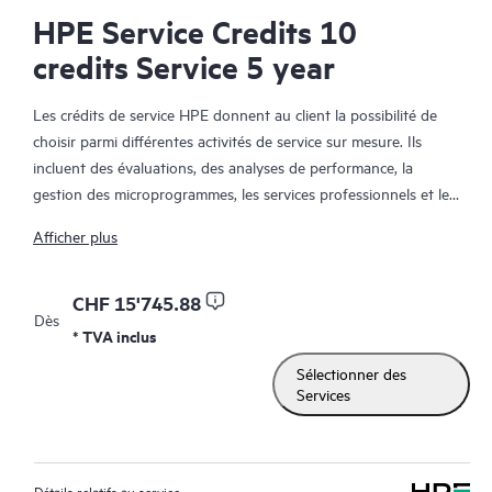
HPE Service Credits 10
credits Service 5 year
Les crédits de service HPE donnent au client la possibilité de
choisir parmi différentes activités de service sur mesure. Ils
incluent des évaluations, des analyses de performance, la
gestion des microprogrammes, les services professionnels et les
meilleures pratiques opérationnelles pour enrichir les services
Afficher plus
fournis dans le cadre de la garantie active ou pour prendre en
charge la couverture des services avec HPE. Les activités de
services sont conçues pour englober un large éventail de
CHF 15'745.88
Dès
domaines appartenant aux technologies de l'information, dont
* TVA inclus
l'IT en interne traditionnelle, le Big Data, les infrastructures
Sélectionner des
convergées, et les infrastructures cloud hybrides. Grâce aux
Services
crédits, le client peut sélectionner les services spécifiques dont il
a besoin, quand il en a besoin chaque année, afin de l'aider à
maximiser vos performances informatiques et à atteindre ses
objectifs métiers.
Détails relatifs au service