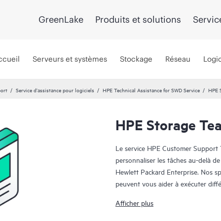
GreenLake
Produits et solutions
Servic
ccueil
Serveurs et systèmes
Stockage
Réseau
Logic
port
Service d’assistance pour logiciels
HPE Technical Assistance for SWD Service
HPE S
HPE Storage Tea
Le service HPE Customer Support 
personnaliser les tâches au-delà de
Hewlett Packard Enterprise. Nos sp
peuvent vous aider à exécuter différ
d’optimisation.
Afficher plus
L’approche de Hewlett Packard Ent