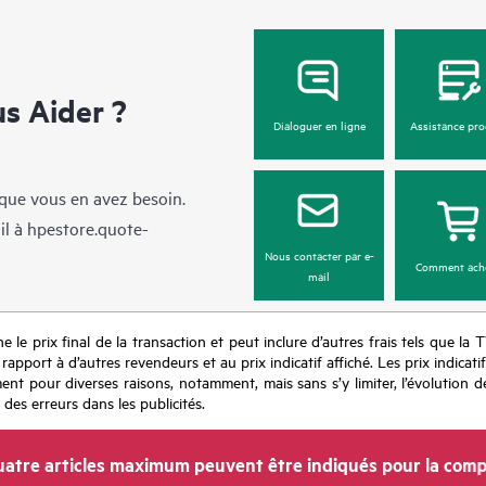
 Aider ?
Dialoguer en ligne
Assistance pro
sque vous en avez besoin.
il à
hpestore.quote-
Nous contacter par e-
Comment ach
mail
e le prix final de la transaction et peut inclure d’autres frais tels que la 
apport à d’autres revendeurs et au prix indicatif affiché. Les prix indicat
nt pour diverses raisons, notamment, mais sans s’y limiter, l’évolution de
 des erreurs dans les publicités.
atre articles maximum peuvent être indiqués pour la comp