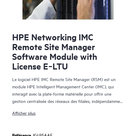
HPE Networking IMC
Remote Site Manager
Software Module with
License E‑LTU
Le logiciel HPE IMC Remote Site Manager (RSM) est un
module HPE Intelligent Management Center (IMC), qui
interagit avec la plate-forme matérielle pour offrir une
gestion centralisée des réseaux des filiales, indépendamment
de leurs emplacements physiques, de la présence de pare-
Afficher plus
feu et des périphériques de traduction des adresses réseau
(NAT).
Référence
JG495AAE