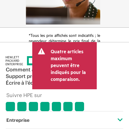
*Tous les prix affichés sont indicatifs ; le
revendeur détermine le prix final de la
transaction et peut inclure d’autres frais
Quatre articles
tels que la TVA ou les taxes sur la vente
et les frais d’expédition. Le prix de la
maximum
transaction déterminé par le revendeur
peuvent être
peut varier par rapport à d’autres
Comment acheter
indiqués pour la
revendeurs et au prix indicatif affiché.
Support produit
comparaison.
Les prix indicatifs peuvent inclure des
Écrire à l’équipe commerciale
offres promotionnelles limitées dans le
temps. HPE se réserve le droit d’ajuster
Suivre HPE sur
les prix à tout moment pour diverses
raisons, notamment, mais sans s’y limiter,
l’évolution des conditions du marché,
l’arrêt d’un produit, la disponibilité
restreinte d’un produit, la fin d’une
Entreprise
période de promotion et des erreurs
dans les publicités.