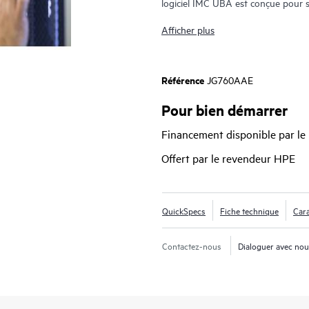
logiciel IMC UBA est conçue pour s
réseau.
Afficher plus
Parmi les fonctionnalités particuli
compte des collectes de journaux co
Référence
JG760AAE
les informations des paquets HTT
Pour bien démarrer
Financement disponible par le
Offert par le revendeur HPE
QuickSpecs
Fiche technique
Cara
Contactez-nous
Dialoguer avec no