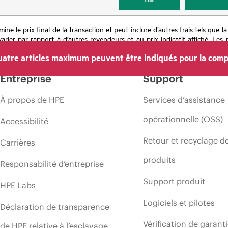
mine le prix final de la transaction et peut inclure d’autres frais tels que l
rier par rapport à d’autres revendeurs et au prix indicatif affiché. Les 
 les prix à tout moment pour diverses raisons, notamment, mais sans s’y l
atre articles maximum peuvent être indiqués pour la comp
’une période de promotion et des erreurs dans les publicités.
Entreprise
Support
À propos de HPE
Services d’assistance
opérationnelle (OSS)
Accessibilité
Retour et recyclage d
Carrières
produits
Responsabilité d’entreprise
Support produit
HPE Labs
Logiciels et pilotes
Déclaration de transparence
Vérification de garant
de HPE relative à l’esclavage