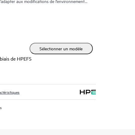
'adapter aux modifications de l'environnement
èrement utiles aux administrateurs réseau, on
mplètes et des fonctions d'audit, qui assimilent
P, FTP et SMTP.
Sélectionner un modèle
 biais de HPEFS
ctéristiques
us