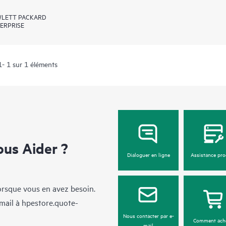
LETT PACKARD
ERPRISE
1- 1 sur 1 éléments
us Aider ?
Dialoguer en ligne
Assistance pro
lorsque vous en avez besoin.
mail à
hpestore.quote-
Nous contacter par e-
Comment ach
mail