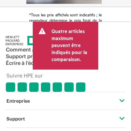
*Tous les prix affichés sont indicatifs ; le
revendeur détermine le prix final de la
transaction et peut inclure d’autres frais
Quatre articles
tels que la TVA ou les taxes sur la vente
et les frais d’expédition. Le prix de la
maximum
transaction déterminé par le revendeur
peuvent être
peut varier par rapport à d’autres
Comment acheter
indiqués pour la
revendeurs et au prix indicatif affiché.
Support produit
comparaison.
Les prix indicatifs peuvent inclure des
Écrire à l’équipe commerciale
offres promotionnelles limitées dans le
temps. HPE se réserve le droit d’ajuster
Suivre HPE sur
les prix à tout moment pour diverses
raisons, notamment, mais sans s’y limiter,
l’évolution des conditions du marché,
l’arrêt d’un produit, la disponibilité
restreinte d’un produit, la fin d’une
Entreprise
période de promotion et des erreurs
dans les publicités.
À propos de HPE
Support
Accessibilité