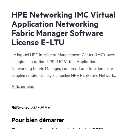
HPE Networking IMC Virtual
Application Networking
Fabric Manager Software
License E‑LTU
Le logiciel HPE Intelligent Management Center (IMC), avec
le logiciel en option HPE IMC Virtual Application
Networking Fabric Manager, comprend une fonctionnalité
supplémentaire d’analyse appelée HPE FlexFabric Network
Analytics. Lorsque la fonctionnalité HPE FlexFabric Network
Afficher plus
Analytics est associée au commutateur HPE FlexFabric 5940
ou 5950, elle fournit une visibilité en temps réel relative à la
congestion du réseau avec des microsalves, ce qui a un
Référence
JG770AAE
impact négatif sur l’ensemble des opérations et la
performance du réseau.
Pour bien démarrer
Les microsalves ne durent que quelques millièmes de