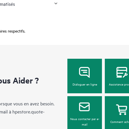
omatisés
res respectifs.
us Aider ?
Dialoguer en ligne
Assistance pro
lorsque vous en avez besoin.
mail à
hpestore.quote-
Nous contacter par e-
Comment ach
mail