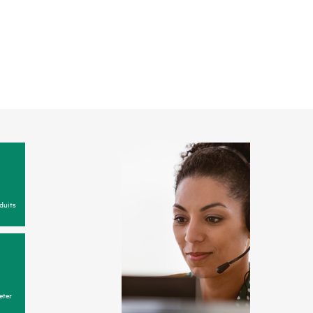
duits
eter