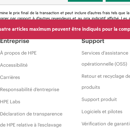
mine le prix final de la transaction et peut inclure d’autres frais tels que l
rier par rapport à d’autres revendeurs et au prix indicatif affiché. Les 
 les prix à tout moment pour diverses raisons, notamment, mais sans s’y l
atre articles maximum peuvent être indiqués pour la comp
’une période de promotion et des erreurs dans les publicités.
Entreprise
Support
À propos de HPE
Services d’assistance
opérationnelle (OSS)
Accessibilité
Retour et recyclage d
Carrières
produits
Responsabilité d’entreprise
Support produit
HPE Labs
Logiciels et pilotes
Déclaration de transparence
Vérification de garant
de HPE relative à l’esclavage