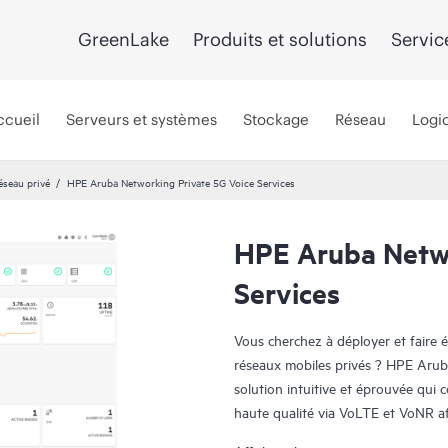
GreenLake
Produits et solutions
Servic
ccueil
Serveurs et systèmes
Stockage
Réseau
Logic
éseau privé
HPE Aruba Networking Private 5G Voice Services
HPE Aruba Netwo
Services
Vous cherchez à déployer et faire é
réseaux mobiles privés ? HPE Arub
solution intuitive et éprouvée qui 
haute qualité via VoLTE et VoNR a
local pour les services voix et les 