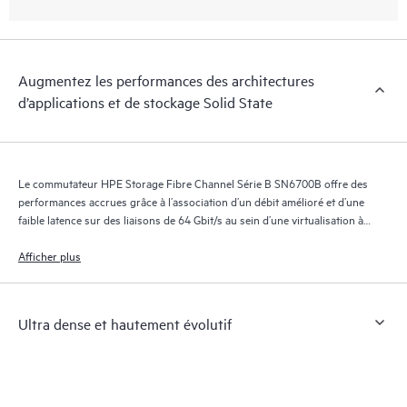
Augmentez les performances des architectures
d’applications et de stockage Solid State
Le commutateur HPE Storage Fibre Channel Série B SN6700B offre des
performances accrues grâce à l’association d’un débit amélioré et d’une
faible latence sur des liaisons de 64 Gbit/s au sein d’une virtualisation à
grande échelle, de vastes infrastructures de cloud et d’environnements
évolutifs de stockage flash.
Afficher plus
Ultra dense et hautement évolutif