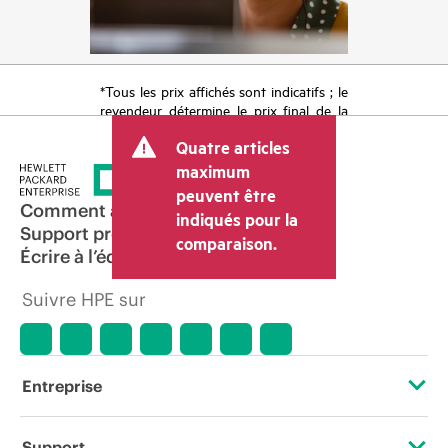
*Tous les prix affichés sont indicatifs ; le
revendeur détermine le prix final de la
transaction et peut inclure d’autres frais
Quatre articles
tels que la TVA ou les taxes sur la vente
et les frais d’expédition. Le prix de la
maximum
transaction déterminé par le revendeur
peuvent être
peut varier par rapport à d’autres
Comment acheter
indiqués pour la
revendeurs et au prix indicatif affiché.
Support produit
comparaison.
Les prix indicatifs peuvent inclure des
Écrire à l’équipe commerciale
offres promotionnelles limitées dans le
temps. HPE se réserve le droit d’ajuster
Suivre HPE sur
les prix à tout moment pour diverses
raisons, notamment, mais sans s’y limiter,
l’évolution des conditions du marché,
l’arrêt d’un produit, la disponibilité
restreinte d’un produit, la fin d’une
Entreprise
période de promotion et des erreurs
dans les publicités.
À propos de HPE
Support