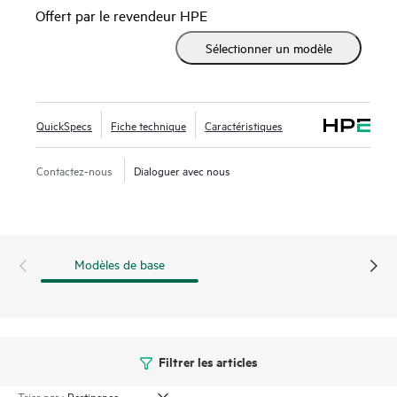
SN4700B surmonte ces défis en fournissant une solution
Offert par le revendeur HPE
puissante, fiable et sécurisée pour la reprise après sinistre
Sélectionner un modèle
des grands environnements complexes. Cette solution de
connectivité de réplication cyber-résiliente pour le stockage
d’entreprise permet de déplacer en toute sécurité plus de
données plus vite et sur de grandes distances pour une
QuickSpecs
Fiche technique
Caractéristiques
protection de données continue.
Contactez-nous
Dialoguer avec nous
Le commutateur HPE Storage Série B SN4700B offre des
performances sans précédent, une disponibilité continue et
une gestion simplifiée pour gérer la croissance constante du
trafic de données entre les datacenters.
Modèles de base
Filtrer les articles
Trier par :