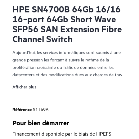
HPE SN4700B 64Gb 16/16
16‑port 64Gb Short Wave
SFP56 SAN Extension Fibre
Channel Switch
Aujourd’hui, les services informatiques sont soumis à une
grande pression les forçant à suivre le rythme de la
prolifération croissante du trafic de données entre les
datacenters et des modifications dues aux charges de travail
d’applications virtualisées. Face à ce défi, auquel s’ajoutent
Afficher plus
les exigences du contrat de niveau de Service (SLA) et les
attentes en matière de récupération, l’infrastructure de
reprise après sinistre des datacenters des entreprises doit
Référence
S1T69A
permettre une réplication rapide, continue et sécurisée des
données critiques depuis n’importe où dans le monde.
Pour bien démarrer
Financement disponible par le biais de HPEFS
Le commutateur d’extension SAN HPE Storage Série B