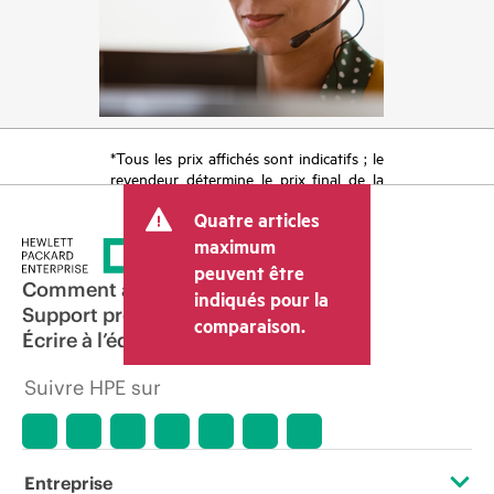
*Tous les prix affichés sont indicatifs ; le
revendeur détermine le prix final de la
transaction et peut inclure d’autres frais
Quatre articles
tels que la TVA ou les taxes sur la vente
et les frais d’expédition. Le prix de la
maximum
transaction déterminé par le revendeur
peuvent être
peut varier par rapport à d’autres
Comment acheter
indiqués pour la
revendeurs et au prix indicatif affiché.
Support produit
comparaison.
Les prix indicatifs peuvent inclure des
Écrire à l’équipe commerciale
offres promotionnelles limitées dans le
temps. HPE se réserve le droit d’ajuster
Suivre HPE sur
les prix à tout moment pour diverses
raisons, notamment, mais sans s’y limiter,
l’évolution des conditions du marché,
l’arrêt d’un produit, la disponibilité
restreinte d’un produit, la fin d’une
Entreprise
période de promotion et des erreurs