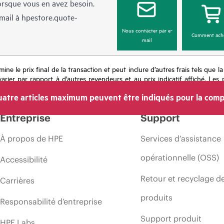
lorsque vous en avez besoin.
mail à
hpestore.quote-
Nous contacter par e-
Comment ach
mail
mine le prix final de la transaction et peut inclure d’autres frais tels que l
rier par rapport à d’autres revendeurs et au prix indicatif affiché. Les 
 les prix à tout moment pour diverses raisons, notamment, mais sans s’y l
atre articles maximum peuvent être indiqués pour la comp
’une période de promotion et des erreurs dans les publicités.
Entreprise
Support
À propos de HPE
Services d’assistance
opérationnelle (OSS)
Accessibilité
Retour et recyclage d
Carrières
produits
Responsabilité d’entreprise
Support produit
HPE Labs