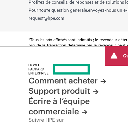
Profitez de conseils, de réponses et de solutions 
Pour toute question générale,envoyez-nous un e-
request@hpe.com
*Tous les prix affichés sont indicatifs ; le revendeur déter
prix de la transaction déterminé par le revendeur peut va
limitées dans le temps. HPE se réserve le droit d’ajuster
Qu
produit, la disponibilité restreinte d’un produit, la fin d
Comment acheter
Support produit
Écrire à l’équipe
commerciale
Suivre HPE sur