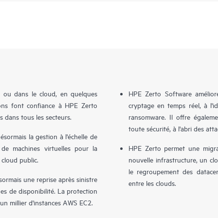
e ou dans le cloud, en quelques
HPE Zerto Software améliore 
tions font confiance à HPE Zerto
cryptage en temps réel, à l'
s dans tous les secteurs.
ransomware. Il offre égalem
toute sécurité, à l'abri des att
sormais la gestion à l'échelle de
 de machines virtuelles pour la
HPE Zerto permet une migrat
 cloud public.
nouvelle infrastructure, un clo
le regroupement des datacent
rmais une reprise après sinistre
entre les clouds.
s de disponibilité. La protection
d'un millier d'instances AWS EC2.