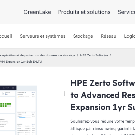
GreenLake
Produits et solutions
Servic
ccueil
Serveurs et systèmes
Stockage
Réseau
Logic
récupération et de protection des données de stockage
HPE Zerto Software
1 VM Expansion 1yr Sub E‑LTU
HPE Zerto Softw
to Advanced Res
Expansion 1yr S
Souhaitez-vous réduire votre temps 
attaque par ransomware, garantir l