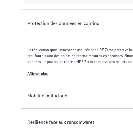
Protection des données en continu
La réplication quasi synchrone assurée par HPE Zerto préserve la
réel, fournissant des points de reprise mesurés en secondes, élimi
données. Le journal de reprise HPE Zerto conserve des milliers de
jours maximum, offrant une reprise granulaire et flexible.
Afficher plus
Mobilité multicloud
Résilience face aux ransomwares