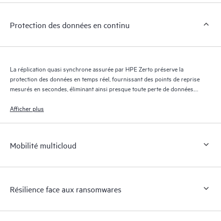
Protection des données en continu
La réplication quasi synchrone assurée par HPE Zerto préserve la
protection des données en temps réel, fournissant des points de reprise
mesurés en secondes, éliminant ainsi presque toute perte de données.
Le journal de reprise HPE Zerto conserve des milliers de points de
reprise pendant 30 jours maximum, offrant une reprise granulaire et
Afficher plus
flexible.
Mobilité multicloud
Résilience face aux ransomwares