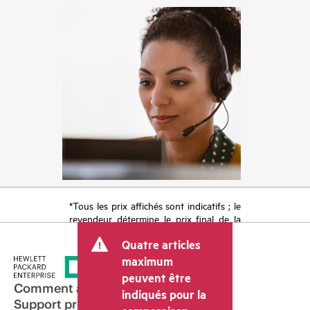
*Tous les prix affichés sont indicatifs ; le
revendeur détermine le prix final de la
transaction et peut inclure d’autres frais
Quatre articles
tels que la TVA ou les taxes sur la vente
et les frais d’expédition. Le prix de la
maximum
transaction déterminé par le revendeur
peuvent être
peut varier par rapport à d’autres
Comment acheter
indiqués pour la
revendeurs et au prix indicatif affiché.
Support produit