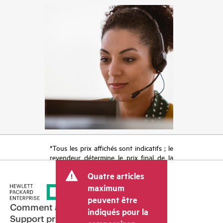
*Tous les prix affichés sont indicatifs ; le
revendeur détermine le prix final de la
transaction et peut inclure d’autres frais
Quatre articles
tels que la TVA ou les taxes sur la vente
et les frais d’expédition. Le prix de la
maximum
transaction déterminé par le revendeur
peuvent être
peut varier par rapport à d’autres
Comment acheter
indiqués pour la
revendeurs et au prix indicatif affiché.
Support produit