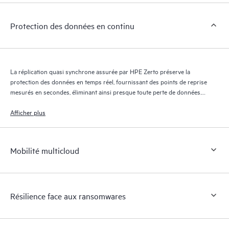
Protection des données en continu
La réplication quasi synchrone assurée par HPE Zerto préserve la
protection des données en temps réel, fournissant des points de reprise
mesurés en secondes, éliminant ainsi presque toute perte de données.
Le journal de reprise HPE Zerto conserve des milliers de points de
reprise pendant 30 jours maximum, offrant une reprise granulaire et
Afficher plus
flexible.
Mobilité multicloud
Résilience face aux ransomwares